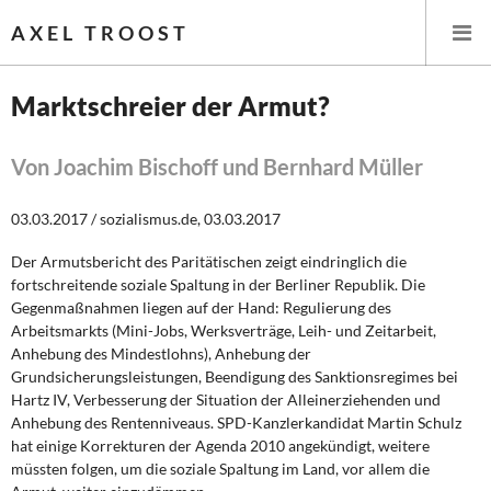
AXEL TROOST
Marktschreier der Armut?
Startseite
Von Joachim Bischoff und Bernhard Müller
Themen
03.03.2017 / sozialismus.de, 03.03.2017
Leitlinien linker Wirtschafts- und Finanzpolitik
Der Armutsbericht des Paritätischen zeigt eindringlich die
fortschreitende soziale Spaltung in der Berliner Republik. Die
Wirtschaftspolitik
Gegenmaßnahmen liegen auf der Hand: Regulierung des
Arbeitsmarkts (Mini-Jobs, Werksverträge, Leih- und Zeitarbeit,
Steuer- und Finanzpolitik
Anhebung des Mindestlohns), Anhebung der
Grundsicherungsleistungen, Beendigung des Sanktionsregimes bei
Hartz IV, Verbesserung der Situation der Alleinerziehenden und
Öffentliche Infrastruktur und Daseinsvorsorge
Anhebung des Rentenniveaus. SPD-Kanzlerkandidat Martin Schulz
hat einige Korrekturen der Agenda 2010 angekündigt, weitere
Eurokrise und Griechenland
müssten folgen, um die soziale Spaltung im Land, vor allem die