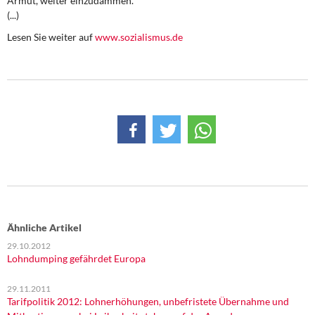
Armut, weiter einzudämmen.
DIE LINKE
(...)
Lesen Sie weiter auf
www.sozialismus.de
Weitere Themen
Memo-Gruppe
Institut Solidarische Moderne
Rosa-Luxemburg-Stiftung
Über mich
Kontakt
Ähnliche Artikel
29.10.2012
Lohndumping gefährdet Europa
29.11.2011
Tarifpolitik 2012: Lohnerhöhungen, unbefristete Übernahme und