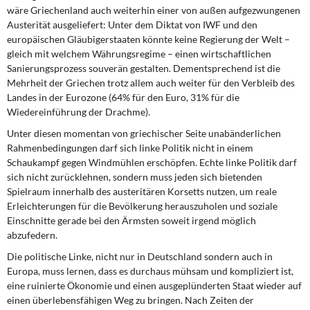
DIE LINKE
wäre Griechenland auch weiterhin einer von außen aufgezwungenen
Austerität ausgeliefert: Unter dem Diktat von IWF und den
Weitere Themen
europäischen Gläubigerstaaten könnte keine Regierung der Welt –
gleich mit welchem Währungsregime – einen wirtschaftlichen
Sanierungsprozess souverän gestalten. Dementsprechend ist die
Memo-Gruppe
Mehrheit der Griechen trotz allem auch weiter für den Verbleib des
Landes in der Eurozone (64% für den Euro, 31% für die
Institut Solidarische Moderne
Wiedereinführung der Drachme).
Unter diesen momentan von griechischer Seite unabänderlichen
Rosa-Luxemburg-Stiftung
Rahmenbedingungen darf sich linke Politik nicht in einem
Schaukampf gegen Windmühlen erschöpfen. Echte linke Politik darf
Über mich
sich nicht zurücklehnen, sondern muss jeden sich bietenden
Spielraum innerhalb des austeritären Korsetts nutzen, um reale
Erleichterungen für die Bevölkerung herauszuholen und soziale
Kontakt
Einschnitte gerade bei den Ärmsten soweit irgend möglich
abzufedern.
Die politische Linke, nicht nur in Deutschland sondern auch in
Europa, muss lernen, dass es durchaus mühsam und kompliziert ist,
eine ruinierte Ökonomie und einen ausgeplünderten Staat wieder auf
einen überlebensfähigen Weg zu bringen. Nach Zeiten der