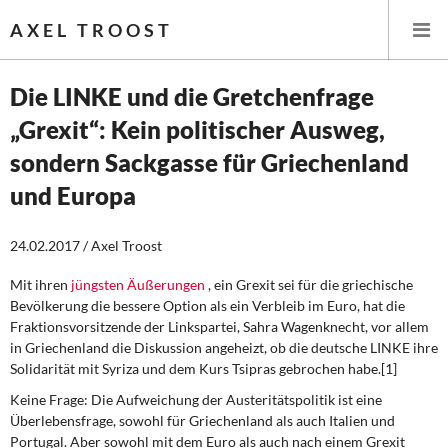
AXEL TROOST
Die LINKE und die Gretchenfrage
„Grexit“: Kein politischer Ausweg,
Startseite
sondern Sackgasse für Griechenland
Themen
und Europa
Leitlinien linker Wirtschafts- und Finanzpolitik
24.02.2017 / Axel Troost
Wirtschaftspolitik
Mit ihren
jüngsten Äußerungen
, ein Grexit sei für die griechische
Bevölkerung die bessere Option als ein Verbleib im Euro, hat die
Steuer- und Finanzpolitik
Fraktionsvorsitzende der Linkspartei, Sahra Wagenknecht, vor allem
in Griechenland die Diskussion angeheizt, ob die deutsche LINKE ihre
Öffentliche Infrastruktur und Daseinsvorsorge
Solidarität mit Syriza und dem Kurs Tsipras gebrochen habe.[1]
Keine Frage: Die Aufweichung der Austeritätspolitik ist eine
Eurokrise und Griechenland
Überlebensfrage, sowohl für Griechenland als auch Italien und
Portugal. Aber sowohl mit dem Euro als auch nach einem Grexit