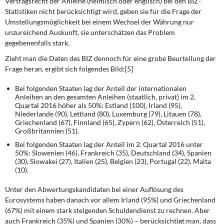
Vertragsrecht der Anleihe (heimisch oder englisch) bei den BIZ-
Statistiken nicht berücksichtigt wird, geben sie für die Frage der
Umstellungsmöglichkeit bei einem Wechsel der Währung nur
unzureichend Auskunft, sie unterschätzen das Problem
gegebenenfalls stark.
Zieht man die Daten des BIZ dennoch für eine grobe Beurteilung der
Frage heran, ergibt sich folgendes Bild:[5]
Bei folgenden Staaten lag der Anteil der internationalen
Anleihen an den gesamten Anleihen (staatlich, privat) im 2.
Quartal 2016 höher als 50%: Estland (100), Irland (95),
Niederlande (90), Lettland (80), Luxemburg (79), Litauen (78),
Griechenland (67), Finnland (65), Zypern (62), Österreich (51),
Großbritannien (51).
Bei folgenden Staaten lag der Anteil im 2. Quartal 2016 unter
50%: Slowenien (46), Frankreich (35), Deutschland (34), Spanien
(30), Slowakei (27), Italien (25), Belgien (23), Portugal (22), Malta
(10).
Unter den Abwertungskandidaten bei einer Auflösung des
Eurosystems haben danach vor allem Irland (95%) und Griechenland
(67%) mit einem stark steigenden Schuldendienst zu rechnen. Aber
auch Frankreich (35%) und Spanien (30%) – berücksichtigt man, dass