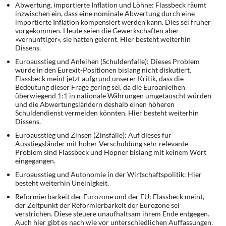
Abwertung, importierte Inflation und Löhne: Flassbeck räumt
DIE LINKE
inzwischen ein, dass eine nominale Abwertung durch eine
importierte Inflation kompensiert werden kann. Dies sei früher
Weitere Themen
vorgekommen. Heute seien die Gewerkschaften aber
»vernünftiger«, sie hätten gelernt. Hier besteht weiterhin
Dissens.
Memo-Gruppe
Euroausstieg und Anleihen (Schuldenfalle): Dieses Problem
wurde in den Eurexit-Positionen bislang nicht diskutiert.
Institut Solidarische Moderne
Flassbeck meint jetzt aufgrund unserer Kritik, dass die
Bedeutung dieser Frage gering sei, da die Euroanleihen
überwiegend 1:1 in nationale Währungen umgetauscht würden
Rosa-Luxemburg-Stiftung
und die Abwertungsländern deshalb einen höheren
Schuldendienst vermeiden könnten. Hier besteht weiterhin
Dissens.
Über mich
Euroausstieg und Zinsen (Zinsfalle): Auf dieses für
Ausstiegsländer mit hoher Verschuldung sehr relevante
Kontakt
Problem sind Flassbeck und Höpner bislang mit keinem Wort
eingegangen.
Euroausstieg und Autonomie in der Wirtschaftspolitik: Hier
besteht weiterhin Uneinigkeit.
Reformierbarkeit der Eurozone und der EU: Flassbeck meint,
der Zeitpunkt der Reformierbarkeit der Eurozone sei
verstrichen. Diese steuere unaufhaltsam ihrem Ende entgegen.
Auch hier gibt es nach wie vor unterschiedlichen Auffassungen.