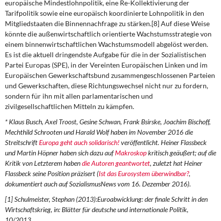
europäische Mindestlohnpolitik, eine Re-Kollektivierung der
Tarifpolitik sowie eine europäisch koordinierte Lohnpolitik in den
Mitgliedstaaten die Binnennachfrage zu stärken.[8] Auf diese Weise
könnte die außenwirtschaftlich orientierte Wachstumsstrategie von
einem binnenwirtschaftlichen Wachstumsmodell abgelöst werden.
Es ist die aktuell dringendste Aufgabe für die in der Sozialistischen
Partei Europas (SPE), in der Vereinten Europäischen Linken und im
Europäischen Gewerkschaftsbund zusammengeschlossenen Parteien
und Gewerkschaften, diese Richtungswechsel nicht nur zu fordern,
sondern für ihn mit allen parlamentarischen und
zivilgesellschaftlichen Mitteln zu kämpfen.
* Klaus Busch, Axel Troost, Gesine Schwan, Frank Bsirske, Joachim Bischoff,
Mechthild Schrooten und Harald Wolf haben im November 2016 die
Streitschrift
Europa geht auch solidarisch!
veröffentlicht. Heiner Flassbeck
und Martin Höpner haben sich dazu auf
Makroskop
kritisch geäußert; auf die
Kritik von Letzterem haben
die Autoren geantwortet
, zuletzt hat Heiner
Flassbeck seine Position präzisert (
Ist das Eurosystem überwindbar?
,
dokumentiert auch auf SozialismusNews vom 16. Dezember 2016).
[1] Schulmeister, Stephan (2013):Euroabwicklung: der finale Schritt in den
Wirtschaftskrieg, in: Blätter für deutsche und internationale Politik,
10/2013.