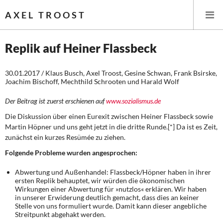
AXEL TROOST
Replik auf Heiner Flassbeck
Startseite
30.01.2017 / Klaus Busch, Axel Troost, Gesine Schwan, Frank Bsirske,
Joachim Bischoff, Mechthild Schrooten und Harald Wolf
Themen
Der Beitrag ist zuerst erschienen auf
www.sozialismus.de
Leitlinien linker Wirtschafts- und Finanzpolitik
Die Diskussion über einen Eurexit zwischen Heiner Flassbeck sowie
Martin Höpner und uns geht jetzt in die dritte Runde.[*] Da ist es Zeit,
zunächst ein kurzes Resümée zu ziehen.
Wirtschaftspolitik
Folgende Probleme wurden angesprochen:
Steuer- und Finanzpolitik
Abwertung und Außenhandel: Flassbeck/Höpner haben in ihrer
ersten Replik behauptet, wir würden die ökonomischen
Öffentliche Infrastruktur und Daseinsvorsorge
Wirkungen einer Abwertung für »nutzlos« erklären. Wir haben
in unserer Erwiderung deutlich gemacht, dass dies an keiner
Eurokrise und Griechenland
Stelle von uns formuliert wurde. Damit kann dieser angebliche
Streitpunkt abgehakt werden.