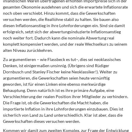
inländischen Waren übertragenen erhöhten Importpreise sich in der
gesamten Ökonomie ausdehnen und sich die erwartete Inflationsrate
noch oben verschiebt. Hinzu kommt, dass die Gewerkschaften
versuchen werden, die Reallöhne stabil zu halten. Sie bauen also
diesen Inflationsanstieg in ihre Lohnforderungen ein. Sind sie damit
erfolgreich, setzt sich der abwertungsinduzierte Inflationsanstieg
noch weiter fort. Dadurch kann die nominale Abwertung real
komplett kompensiert werden, und der reale Wechselkurs zu seinem
alten Niveau zurückkehren.
Zu argumentieren – wie Flassbeck es tut–, dies sei neoklassisches
Denken, ist einigermaßen unsinnig. (Übrigens sind Rüdiger
Dornbusch und Stanley Fischer keine Neoklassiker!). Weiter zu
argumentieren, die Gewerkschaften seien heute vernünftig
geworden, ist für einen Linken eine ebenso merkwürdige
Behauptung. Denn natürlich ist es ihre primäre Aufgabe, eine
Verschlechterung der realen Position ihrer Mitglieder zu verhindern.
Die Frage ist, ob die Gewerkschaften die Macht haben, die
importierte Inflation in ihre Lohnforderungen einzubauen. Dies ist
sicherlich von Land zu Land unterschiedlich. Klar ist aber, dass die
Gewerkschaften dieses versuchen werden.
Kommen wir damit zum zweiten Komplex, zur Frage der Entwicklung