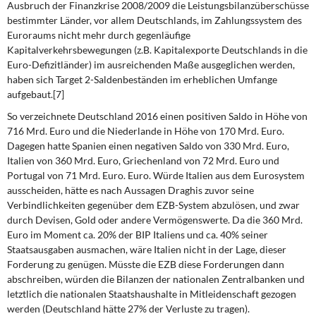
Ausbruch der Finanzkrise 2008/2009 die Leistungsbilanzüberschüsse
bestimmter Länder, vor allem Deutschlands, im Zahlungssystem des
Euroraums nicht mehr durch gegenläufige
Kapitalverkehrsbewegungen (z.B. Kapitalexporte Deutschlands in die
Euro-Defizitländer) im ausreichenden Maße ausgeglichen werden,
haben sich Target 2-Saldenbeständen im erheblichen Umfange
aufgebaut.[7]
So verzeichnete Deutschland 2016 einen positiven Saldo in Höhe von
716 Mrd. Euro und die Niederlande in Höhe von 170 Mrd. Euro.
Dagegen hatte Spanien einen negativen Saldo von 330 Mrd. Euro,
Italien von 360 Mrd. Euro, Griechenland von 72 Mrd. Euro und
Portugal von 71 Mrd. Euro. Euro. Würde Italien aus dem Eurosystem
ausscheiden, hätte es nach Aussagen Draghis zuvor seine
Verbindlichkeiten gegenüber dem EZB-System abzulösen, und zwar
durch Devisen, Gold oder andere Vermögenswerte. Da die 360 Mrd.
Euro im Moment ca. 20% der BIP Italiens und ca. 40% seiner
Staatsausgaben ausmachen, wäre Italien nicht in der Lage, dieser
Forderung zu genügen. Müsste die EZB diese Forderungen dann
abschreiben, würden die Bilanzen der nationalen Zentralbanken und
letztlich die nationalen Staatshaushalte in Mitleidenschaft gezogen
werden (Deutschland hätte 27% der Verluste zu tragen).