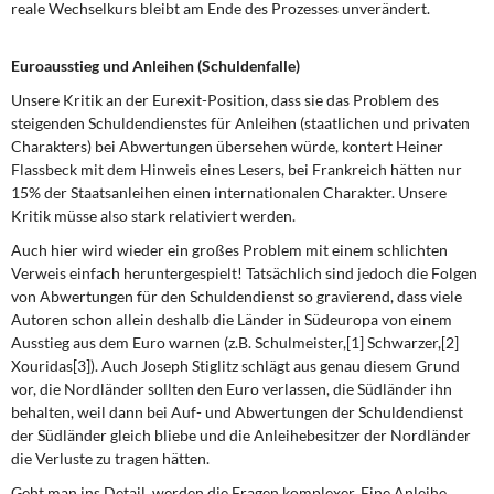
reale Wechselkurs bleibt am Ende des Prozesses unverändert.
Euroausstieg und Anleihen (Schuldenfalle)
Unsere Kritik an der Eurexit-Position, dass sie das Problem des
steigenden Schuldendienstes für Anleihen (staatlichen und privaten
Charakters) bei Abwertungen übersehen würde, kontert Heiner
Flassbeck mit dem Hinweis eines Lesers, bei Frankreich hätten nur
15% der Staatsanleihen einen internationalen Charakter. Unsere
Kritik müsse also stark relativiert werden.
Auch hier wird wieder ein großes Problem mit einem schlichten
Verweis einfach heruntergespielt! Tatsächlich sind jedoch die Folgen
von Abwertungen für den Schuldendienst so gravierend, dass viele
Autoren schon allein deshalb die Länder in Südeuropa von einem
Ausstieg aus dem Euro warnen (z.B. Schulmeister,[1] Schwarzer,[2]
Xouridas[3]). Auch Joseph Stiglitz schlägt aus genau diesem Grund
vor, die Nordländer sollten den Euro verlassen, die Südländer ihn
behalten, weil dann bei Auf- und Abwertungen der Schuldendienst
der Südländer gleich bliebe und die Anleihebesitzer der Nordländer
die Verluste zu tragen hätten.
Geht man ins Detail, werden die Fragen komplexer. Eine Anleihe