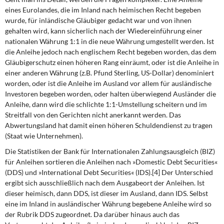
eines Eurolandes, die im Inland nach heimischen Recht begeben
wurde, für inländische Gläubiger gedacht war und von ihnen
gehalten wird, kann sicherlich nach der Wiedereinführung einer
nationalen Währung 1:1 in die neue Währung umgestellt werden. Ist
die Anleihe jedoch nach englischem Recht begeben worden, das dem
Gläubigerschutz einen höheren Rang einräumt, oder ist die Anleihe in
einer anderen Währung (z.B. Pfund Sterling, US-Dollar) denominiert
worden, oder ist die Anleihe im Ausland vor allem für ausländische
Investoren begeben worden, oder halten überwiegend Ausländer die
Anleihe, dann wird die schlichte 1:1-Umstellung scheitern und im
Streitfall von den Gerichten nicht anerkannt werden. Das
Abwertungsland hat damit einen höheren Schuldendienst zu tragen
(Staat wie Unternehmen).
Die Statistiken der Bank für Internationalen Zahlungsausgleich (BIZ)
für Anleihen sortieren die Anleihen nach »Domestic Debt Securities«
(DDS) und »International Debt Securities« (IDS).[4] Der Unterschied
ergibt sich ausschließlich nach dem Ausgabeort der Anleihen. Ist
dieser heimisch, dann DDS, ist dieser im Ausland, dann IDS. Selbst
eine im Inland in ausländischer Währung begebene Anleihe wird so
der Rubrik DDS zugeordnet. Da darüber hinaus auch das