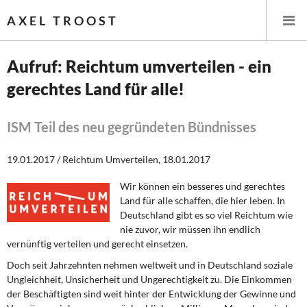
AXEL TROOST
Aufruf: Reichtum umverteilen - ein
gerechtes Land für alle!
Startseite
Themen
ISM Teil des neu gegründeten Bündnisses
Leitlinien linker Wirtschafts- und Finanzpolitik
19.01.2017 / Reichtum Umverteilen, 18.01.2017
Wir können ein besseres und gerechtes
Wirtschaftspolitik
Land für alle schaffen, die hier leben. In
Deutschland gibt es so viel Reichtum wie
Steuer- und Finanzpolitik
nie zuvor, wir müssen ihn endlich
vernünftig verteilen und gerecht einsetzen.
Öffentliche Infrastruktur und Daseinsvorsorge
Doch seit Jahrzehnten nehmen weltweit und in Deutschland soziale
Ungleichheit, Unsicherheit und Ungerechtigkeit zu. Die Einkommen
Eurokrise und Griechenland
der Beschäftigten sind weit hinter der Entwicklung der Gewinne und