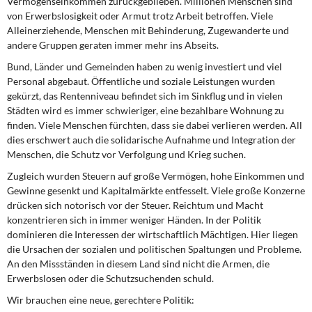
Vermögenseinkommen zurückgeblieben. Millionen Menschen sind
DIE LINKE
von Erwerbslosigkeit oder Armut trotz Arbeit betroffen. Viele
Alleinerziehende, Menschen mit Behinderung, Zugewanderte und
Weitere Themen
andere Gruppen geraten immer mehr ins Abseits.
Bund, Länder und Gemeinden haben zu wenig investiert und viel
Memo-Gruppe
Personal abgebaut. Öffentliche und soziale Leistungen wurden
gekürzt, das Rentenniveau befindet sich im Sinkflug und in vielen
Institut Solidarische Moderne
Städten wird es immer schwieriger, eine bezahlbare Wohnung zu
finden. Viele Menschen fürchten, dass sie dabei verlieren werden. All
dies erschwert auch die solidarische Aufnahme und Integration der
Rosa-Luxemburg-Stiftung
Menschen, die Schutz vor Verfolgung und Krieg suchen.
Über mich
Zugleich wurden Steuern auf große Vermögen, hohe Einkommen und
Gewinne gesenkt und Kapitalmärkte entfesselt. Viele große Konzerne
drücken sich notorisch vor der Steuer. Reichtum und Macht
Kontakt
konzentrieren sich in immer weniger Händen. In der Politik
dominieren die Interessen der wirtschaftlich Mächtigen. Hier liegen
die Ursachen der sozialen und politischen Spaltungen und Probleme.
An den Missständen in diesem Land sind nicht die Armen, die
Erwerbslosen oder die Schutzsuchenden schuld.
Wir brauchen eine neue, gerechtere Politik: