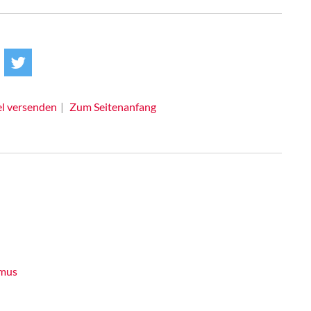
el versenden
Zum Seitenanfang
smus