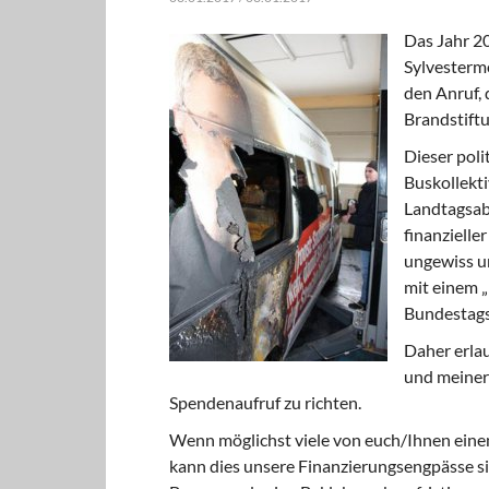
Das Jahr 2
Sylvestermo
den Anruf,
Brandstiftu
Dieser poli
Buskollekt
Landtagsab
finanzielle
ungewiss un
mit einem „
Bundestags
Daher erlau
und meiner 
Spendenaufruf zu richten.
Wenn möglichst viele von euch/Ihnen eine
kann dies unsere Finanzierungsengpässe si