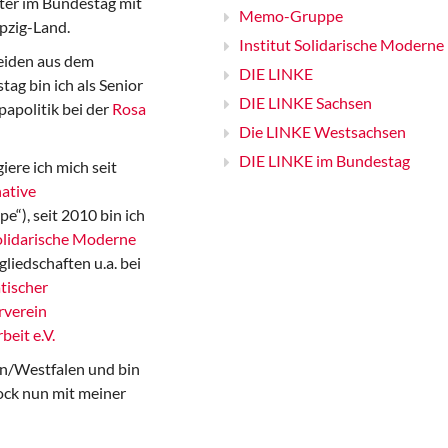
er im Bundestag mit
Memo-Gruppe
pzig-Land.
Institut Solidarische Moderne
iden aus dem
DIE LINKE
ag bin ich als Senior
DIE LINKE Sachsen
papolitik bei der
Rosa
Die LINKE Westsachsen
DIE LINKE im Bundestag
iere ich mich seit
ative
“), seit 2010 bin ich
Solidarische Moderne
gliedschaften u.a. bei
tischer
rverein
beit e.V.
n/Westfalen und bin
ock nun mit meiner