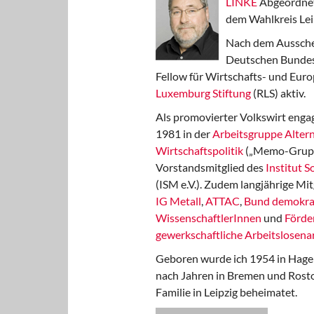
LINKE
Abgeordnet
dem Wahlkreis Lei
Nach dem Aussche
Deutschen Bundest
Fellow für Wirtschafts- und Euro
Luxemburg Stiftung
(RLS) aktiv.
Als promovierter Volkswirt engag
1981 in der
Arbeitsgruppe Altern
Wirtschaftspolitik
(„Memo-Gruppe
Vorstandsmitglied des
Institut 
(ISM e.V.). Zudem langjährige Mit
IG Metall
,
ATTAC
,
Bund demokra
WissenschaftlerInnen
und
Förde
gewerkschaftliche Arbeitslosenar
Geboren wurde ich 1954 in Hage
nach Jahren in Bremen und Rost
Familie in Leipzig beheimatet.