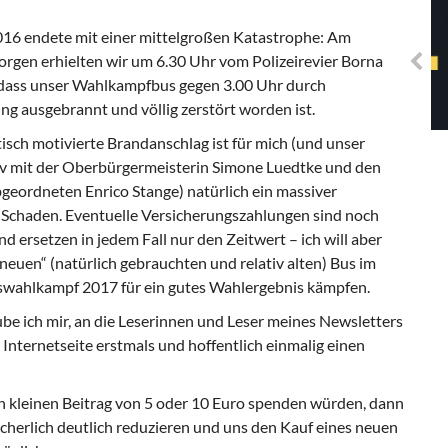
Solidarisches EUropa -
Mosaiklinke Perspektiven
016 endete mit einer mittelgroßen Katastrophe: Am
rgen erhielten wir um 6.30 Uhr vom Polizeirevier Borna
 dass unser Wahlkampfbus gegen 3.00 Uhr durch
ng ausgebrannt und völlig zerstört worden ist.
tisch motivierte Brandanschlag ist für mich (und unser
iv mit der Oberbürgermeisterin Simone Luedtke und den
geordneten Enrico Stange) natürlich ein massiver
r Schaden. Eventuelle Versicherungszahlungen sind noch
d ersetzen in jedem Fall nur den Zeitwert – ich will aber
neuen“ (natürlich gebrauchten und relativ alten) Bus im
wahlkampf 2017 für ein gutes Wahlergebnis kämpfen.
be ich mir, an die Leserinnen und Leser meines Newsletters
Internetseite erstmals und hoffentlich einmalig einen
n kleinen Beitrag von 5 oder 10 Euro spenden würden, dann
cherlich deutlich reduzieren und uns den Kauf eines neuen