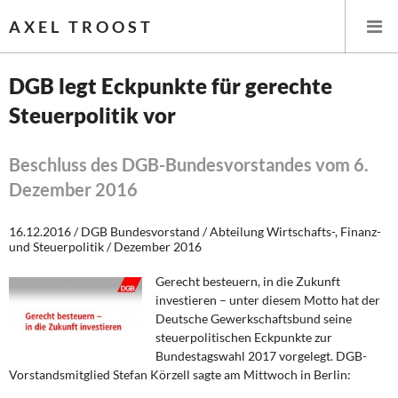
AXEL TROOST
DGB legt Eckpunkte für gerechte
Steuerpolitik vor
Startseite
Themen
Beschluss des DGB-Bundesvorstandes vom 6.
Dezember 2016
Leitlinien linker Wirtschafts- und Finanzpolitik
16.12.2016 / DGB Bundesvorstand / Abteilung Wirtschafts-, Finanz-
Wirtschaftspolitik
und Steuerpolitik / Dezember 2016
Gerecht besteuern, in die Zukunft
Steuer- und Finanzpolitik
investieren – unter diesem Motto hat der
Deutsche Gewerkschaftsbund seine
Öffentliche Infrastruktur und Daseinsvorsorge
steuerpolitischen Eckpunkte zur
Bundestagswahl 2017 vorgelegt. DGB-
Eurokrise und Griechenland
Vorstandsmitglied Stefan Körzell sagte am Mittwoch in Berlin: