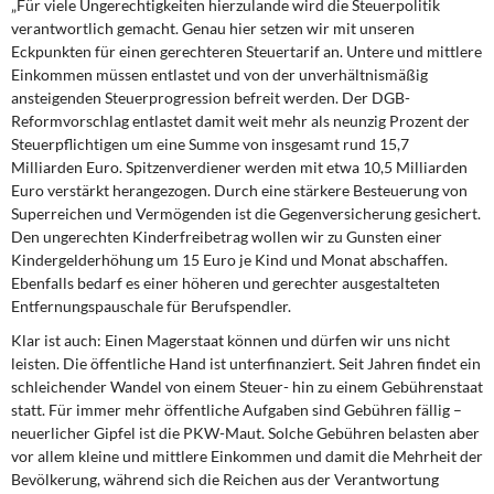
„Für viele Ungerechtigkeiten hierzulande wird die Steuerpolitik
DIE LINKE
verantwortlich gemacht. Genau hier setzen wir mit unseren
Eckpunkten für einen gerechteren Steuertarif an. Untere und mittlere
Weitere Themen
Einkommen müssen entlastet und von der unverhältnismäßig
ansteigenden Steuerprogression befreit werden. Der DGB-
Memo-Gruppe
Reformvorschlag entlastet damit weit mehr als neunzig Prozent der
Steuerpflichtigen um eine Summe von insgesamt rund 15,7
Institut Solidarische Moderne
Milliarden Euro. Spitzenverdiener werden mit etwa 10,5 Milliarden
Euro verstärkt herangezogen. Durch eine stärkere Besteuerung von
Superreichen und Vermögenden ist die Gegenversicherung gesichert.
Rosa-Luxemburg-Stiftung
Den ungerechten Kinderfreibetrag wollen wir zu Gunsten einer
Kindergelderhöhung um 15 Euro je Kind und Monat abschaffen.
Über mich
Ebenfalls bedarf es einer höheren und gerechter ausgestalteten
Entfernungspauschale für Berufspendler.
Kontakt
Klar ist auch: Einen Magerstaat können und dürfen wir uns nicht
leisten. Die öffentliche Hand ist unterfinanziert. Seit Jahren findet ein
schleichender Wandel von einem Steuer- hin zu einem Gebührenstaat
statt. Für immer mehr öffentliche Aufgaben sind Gebühren fällig –
neuerlicher Gipfel ist die PKW-Maut. Solche Gebühren belasten aber
vor allem kleine und mittlere Einkommen und damit die Mehrheit der
Bevölkerung, während sich die Reichen aus der Verantwortung