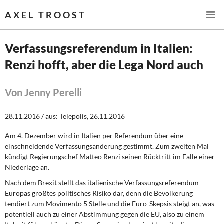
AXEL TROOST
Verfassungsreferendum in Italien:
Renzi hofft, aber die Lega Nord auch
Startseite
Themen
Von Jenny Perelli
Leitlinien linker Wirtschafts- und Finanzpolitik
28.11.2016 / aus: Telepolis, 26.11.2016
Am 4. Dezember wird in Italien per Referendum über eine
Wirtschaftspolitik
einschneidende Verfassungsänderung gestimmt. Zum zweiten Mal
kündigt Regierungschef Matteo Renzi seinen Rücktritt im Falle einer
Steuer- und Finanzpolitik
Niederlage an.
Nach dem Brexit stellt das italienische Verfassungsreferendum
Öffentliche Infrastruktur und Daseinsvorsorge
Europas größtes politisches Risiko dar, denn die Bevölkerung
tendiert zum Movimento 5 Stelle und die Euro-Skepsis steigt an, was
Eurokrise und Griechenland
potentiell auch zu einer Abstimmung gegen die EU, also zu einem