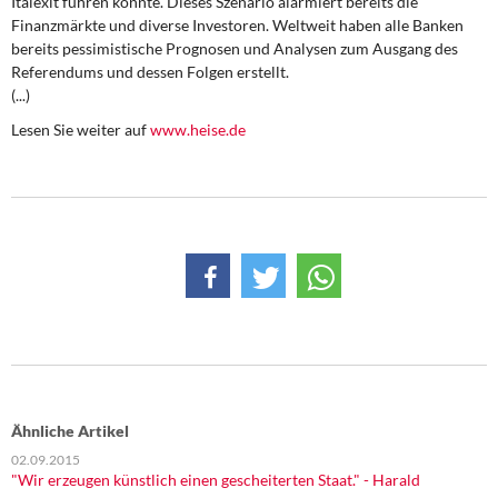
Italexit führen könnte. Dieses Szenario alarmiert bereits die
DIE LINKE
Finanzmärkte und diverse Investoren. Weltweit haben alle Banken
bereits pessimistische Prognosen und Analysen zum Ausgang des
Weitere Themen
Referendums und dessen Folgen erstellt.
(...)
Memo-Gruppe
Lesen Sie weiter auf
www.heise.de
Institut Solidarische Moderne
Rosa-Luxemburg-Stiftung
Über mich
Kontakt
Ähnliche Artikel
02.09.2015
"Wir erzeugen künstlich einen gescheiterten Staat." - Harald