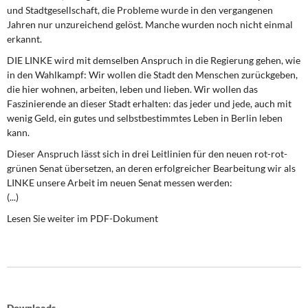
DIE LINKE
und Stadtgesellschaft, die Probleme wurde in den vergangenen
Jahren nur unzureichend gelöst. Manche wurden noch nicht einmal
Weitere Themen
erkannt.
DIE LINKE wird mit demselben Anspruch in die Regierung gehen, wie
Memo-Gruppe
in den Wahlkampf: Wir wollen die Stadt den Menschen zurückgeben,
die hier wohnen, arbeiten, leben und lieben. Wir wollen das
Faszinierende an dieser Stadt erhalten: das jeder und jede, auch mit
Institut Solidarische Moderne
wenig Geld, ein gutes und selbstbestimmtes Leben in Berlin leben
kann.
Rosa-Luxemburg-Stiftung
Dieser Anspruch lässt sich in drei Leitlinien für den neuen rot-rot-
grünen Senat übersetzen, an deren erfolgreicher Bearbeitung wir als
Über mich
LINKE unsere Arbeit im neuen Senat messen werden:
(...)
Kontakt
Lesen Sie weiter im PDF-Dokument
Downloads