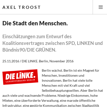
AXEL TROOST
Die Stadt den Menschen.
Startseite
Einschätzungen zum Entwurf des
Koalitionsvertrages zwischen SPD, LINKEN und
Themen
Bündnis90/DIE GRÜNEN.
Leitlinien linker Wirtschafts- und Finanzpolitik
25.11.2016 / DIE LINKE. Berlin, November 2016
Wirtschaftspolitik
Berlin wächst. Berlin ist ein Magnet für
Menschen, Investitionen und
Steuer- und Finanzpolitik
Innovationen. Berlin hat viele tolle
Menschen mit viel Kraft und viel
Öffentliche Infrastruktur und Daseinsvorsorge
Selbstbehauptungswillen. Aber Berlin hat
auch viele und wachsende Probleme. Niedrige Einkommen, hohe
Eurokrise und Griechenland
Mieten, eine überforderte Verwaltung, eine marode öffentliche
Infrastruktur, eine gestörte Kommunikation zwischen Stadtpolitik