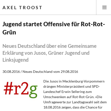
AXEL TROOST
Jugend startet Offensive für Rot-Rot-
Grün
Startseite
Themen
Neues Deutschland über eine Gemeinsame
Erklärung von Jusos, Grüner Jugend und
Leitlinien linker Wirtschafts- und Finanzpolitik
Linksjugend
Wirtschaftspolitik
30.08.2016 / Neues Deutschland vom 29.08.2016
Steuer- und Finanzpolitik
Die Jusos in Mecklenburg-Vorpommern
drängen Ministerpräsident und SPD-
Öffentliche Infrastruktur und Daseinsvorsorge
Landeschef Erwin Sellering zum
Umschwenken auf Rot-Rot-Grün. »Die
Umfragewerte zur Landtagswahl seit dem
Eurokrise und Griechenland
18.08.2016 zeigen, dass die Chance für