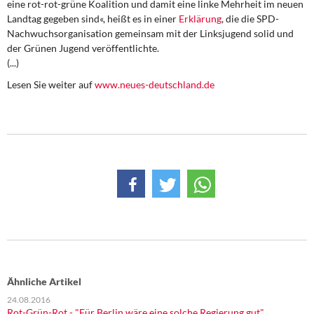
eine rot-rot-grüne Koalition und damit eine linke Mehrheit im neuen
DIE LINKE
Landtag gegeben sind«, heißt es in einer
Erklärung
, die die SPD-
Nachwuchsorganisation gemeinsam mit der Linksjugend solid und
Weitere Themen
der Grünen Jugend veröffentlichte.
(...)
Memo-Gruppe
Lesen Sie weiter auf
www.neues-deutschland.de
Institut Solidarische Moderne
Rosa-Luxemburg-Stiftung
Über mich
Kontakt
Ähnliche Artikel
24.08.2016
Rot-Grün-Rot - "Für Berlin wäre eine solche Regierung gut"