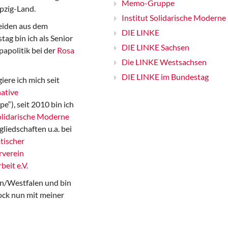
Memo-Gruppe
pzig-Land.
Institut Solidarische Moderne
iden aus dem
DIE LINKE
ag bin ich als Senior
DIE LINKE Sachsen
papolitik bei der
Rosa
Die LINKE Westsachsen
DIE LINKE im Bundestag
iere ich mich seit
ative
“), seit 2010 bin ich
Solidarische Moderne
gliedschaften u.a. bei
tischer
rverein
beit e.V.
n/Westfalen und bin
ock nun mit meiner