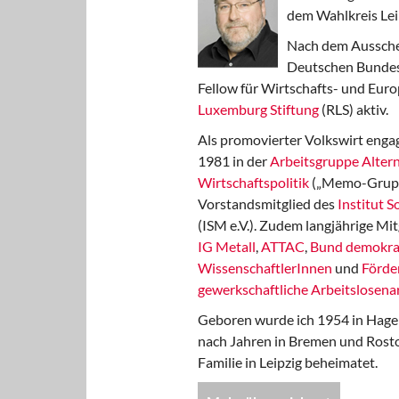
dem Wahlkreis Lei
Nach dem Aussche
Deutschen Bundest
Fellow für Wirtschafts- und Euro
Luxemburg Stiftung
(RLS) aktiv.
Als promovierter Volkswirt engag
1981 in der
Arbeitsgruppe Altern
Wirtschaftspolitik
(„Memo-Gruppe
Vorstandsmitglied des
Institut 
(ISM e.V.). Zudem langjährige Mit
IG Metall
,
ATTAC
,
Bund demokra
WissenschaftlerInnen
und
Förde
gewerkschaftliche Arbeitslosenar
Geboren wurde ich 1954 in Hage
nach Jahren in Bremen und Rost
Familie in Leipzig beheimatet.