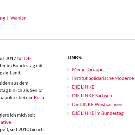
ung
Wahlen
LINKS:
bis 2017 für
DIE
er im Bundestag mit
Memo-Gruppe
pzig-Land.
Institut Solidarische Moderne
iden aus dem
DIE LINKE
ag bin ich als Senior
DIE LINKE Sachsen
papolitik bei der
Rosa
Die LINKE Westsachsen
DIE LINKE im Bundestag
iere ich mich seit
ative
“), seit 2010 bin ich