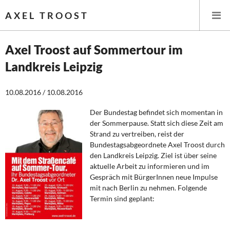
AXEL TROOST
Axel Troost auf Sommertour im
Landkreis Leipzig
Startseite
10.08.2016 / 10.08.2016
Themen
Der Bundestag befindet sich momentan in
Leitlinien linker Wirtschafts- und Finanzpolitik
der Sommerpause. Statt sich diese Zeit am
Strand zu vertreiben, reist der
Wirtschaftspolitik
Bundestagsabgeordnete Axel Troost durch
den Landkreis Leipzig. Ziel ist über seine
Steuer- und Finanzpolitik
aktuelle Arbeit zu informieren und im
Gespräch mit BürgerInnen neue Impulse
mit nach Berlin zu nehmen. Folgende
Öffentliche Infrastruktur und Daseinsvorsorge
Termin sind geplant:
Eurokrise und Griechenland