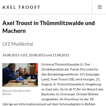
AXEL TROOST
Axel Troost in Thümmlitzwalde und
Machern
Startseite
Themen
LVZ Muldental
Leitlinien linker Wirtschafts- und Finanzpolitik
24.08.2013 / LVZ, 20.08.2013 und 21.08.2013
Grimma/Thümmlitzwalde (r). Der
Wirtschaftspolitik
Direktkandidat der Partei Die Linke für
den Bundestagswahlkreis 155 (Leipziger
Steuer- und Finanzpolitik
Land), Axel Troost (58), wird morgen, 21.
August, in Thümmlitzwalde & Umgebung
Öffentliche Infrastruktur und Daseinsvorsorge
zu Gast sein. So ist ab 9 Uhr ein Besuch des
Besuch des Bauhofes
Böhlen
Bauhofes im Grimmaer Ortsteil Böhlen
Eurokrise und Griechenland
vorgesehen. Im Anschluss ist der 58-
Jährige am Informationsstand auf dem Schmiedeplatz in Böhlen