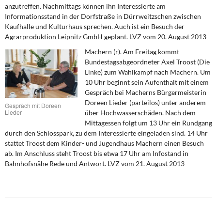
DIE LINKE
anzutreffen. Nachmittags können ihn Interessierte am
Informationsstand in der Dorfstraße in Dürrweitzschen zwischen
Kaufhalle und Kulturhaus sprechen. Auch ist ein Besuch der
Weitere Themen
Agrarproduktion Leipnitz GmbH geplant. LVZ vom 20. August 2013
Memo-Gruppe
Machern (r). Am Freitag kommt
Bundestagsabgeordneter Axel Troost (Die
Linke) zum Wahlkampf nach Machern. Um
Institut Solidarische Moderne
10 Uhr beginnt sein Aufenthalt mit einem
Gespräch bei Macherns Bürgermeisterin
Rosa-Luxemburg-Stiftung
Doreen Lieder (parteilos) unter anderem
Gespräch mit Doreen
Lieder
über Hochwasserschäden. Nach dem
Über mich
Mittagessen folgt um 13 Uhr ein Rundgang
durch den Schlosspark, zu dem Interessierte eingeladen sind. 14 Uhr
stattet Troost dem Kinder- und Jugendhaus Machern einen Besuch
Kontakt
ab. Im Anschluss steht Troost bis etwa 17 Uhr am Infostand in
Bahnhofsnähe Rede und Antwort. LVZ vom 21. August 2013