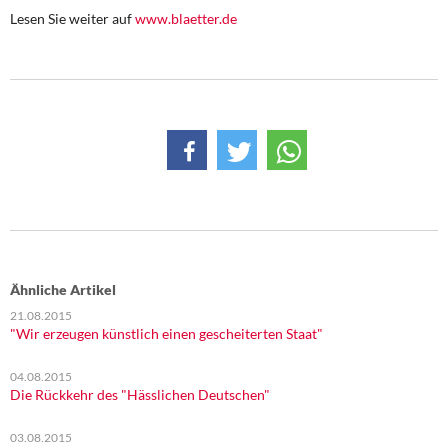
DIE LINKE
Lesen Sie weiter auf
www.blaetter.de
Weitere Themen
Memo-Gruppe
Institut Solidarische Moderne
Rosa-Luxemburg-Stiftung
Über mich
Ähnliche Artikel
Kontakt
21.08.2015
"Wir erzeugen künstlich einen gescheiterten Staat"
04.08.2015
Die Rückkehr des "Hässlichen Deutschen"
03.08.2015