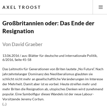
AXEL TROOST
Großbritannien oder: Das Ende der
Resignation
Startseite
Themen
Von David Graeber
Leitlinien linker Wirtschafts- und Finanzpolitik
13.06.2016 / aus: Blätter für deutsche und internationale Politik,
6/2016, Seite 45-58
Wirtschaftspolitik
Das Leitmotiv für Generationen von Briten lautete „No Future“. Nach
jahrzehntelanger Dominanz des Neoliberalismus glaubten sie
Steuer- und Finanzpolitik
schlicht nicht mehr an gesellschaftliche Veränderungen im Interesse
der Mehrheit. Damit aber ist es vorbei: Heute streifen mehr und
Öffentliche Infrastruktur und Daseinsvorsorge
mehr Briten die Resignation ab, utopisches Denken wird zunehmend
populär. Eine Symbolfigur dieses Wandels ist der neue Labour-
Eurokrise und Griechenland
Vorsitzende Jeremy Corbyn.
(...)