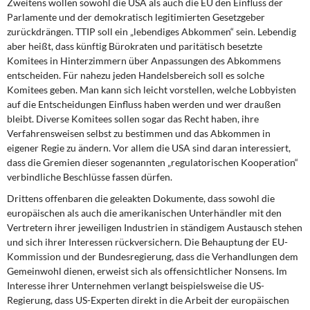
Zweitens wollen sowohl die USA als auch die EU den Einfluss der
Parlamente und der demokratisch legitimierten Gesetzgeber
zurückdrängen. TTIP soll ein „lebendiges Abkommen“ sein. Lebendig
aber heißt, dass künftig Bürokraten und paritätisch besetzte
Komitees in Hinterzimmern über Anpassungen des Abkommens
entscheiden. Für nahezu jeden Handelsbereich soll es solche
Komitees geben. Man kann sich leicht vorstellen, welche Lobbyisten
auf die Entscheidungen Einfluss haben werden und wer draußen
bleibt. Diverse Komitees sollen sogar das Recht haben, ihre
Verfahrensweisen selbst zu bestimmen und das Abkommen in
eigener Regie zu ändern. Vor allem die USA sind daran interessiert,
dass die Gremien dieser sogenannten „regulatorischen Kooperation“
verbindliche Beschlüsse fassen dürfen.
Drittens offenbaren die geleakten Dokumente, dass sowohl die
europäischen als auch die amerikanischen Unterhändler mit den
Vertretern ihrer jeweiligen Industrien in ständigem Austausch stehen
und sich ihrer Interessen rückversichern. Die Behauptung der EU-
Kommission und der Bundesregierung, dass die Verhandlungen dem
Gemeinwohl dienen, erweist sich als offensichtlicher Nonsens. Im
Interesse ihrer Unternehmen verlangt beispielsweise die US-
Regierung, dass US-Experten direkt in die Arbeit der europäischen