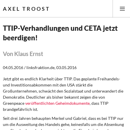
AXEL TROOST
TTIP-Verhandlungen und CETA jetzt
beerdigen!
Startseite
Themen
Von Klaus Ernst
Leitlinien linker Wirtschafts- und Finanzpolitik
04.05.2016 / linksfraktion.de, 03.05.2016
Jetzt gibt es endlich Klarheit über TTIP. Das geplante Freihandels-
Wirtschaftspolitik
und Investitionsabkommen mit den USA stärkt die
Großunternehmen, schwächt den Sozialstaat und unterwandert die
Steuer- und Finanzpolitik
Demokratie. Deutlicher als bisher bekannt zeigen die von
Greenpeace
veröffentlichten Geheimdokumente
, dass TTIP
Öffentliche Infrastruktur und Daseinsvorsorge
brandgefährlich ist.
Seit drei Jahren behaupten Merkel und Gabriel, dass es bei TTIP nur
Eurokrise und Griechenland
um die Ausweitung des Handels gehe, keinesfalls um die Absenkung