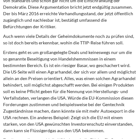
von Standards und schon gar nicht um die Einschränkung der
DIE LINKE
Demokratie. Diese Argumentation bricht jetzt endgültig zusammen.
Der bis März 2016 erreichte Verhandlungsstand, der jetzt öffentlich
Weitere Themen
zugänglich und nachlesbar ist, bestätigt umfassend die
Befürchtungen der Kritiker.
Memo-Gruppe
Auch wenn viele Details der Geheimdokumente noch zu prüfen sind,
so ist doch bereits erkennbar, wohin die TTIP-Reise führen soll.
Institut Solidarische Moderne
Erstens geht es um großangelegte Deals und keineswegs nur um die
so genannte Beseitigung von Handelshemmnissen in einem
Rosa-Luxemburg-Stiftung
bestimmten Bereich. Es ist ein riesiger Basar, wo geschachert wird.
Die US-Seite will einen Agrarhandel, der sich vor allem und möglichst
Über mich
allein an den Preisen orientiert. Alles, was einen solchen Agrarhandel
behindert, soll möglichst abgeschafft werden. Bei einigen Produkten
soll es keine Pflicht geben für die Nennung von Herstellungs- und
Kontakt
Verfallsdaten, verlangen die USA. Würde die EU-Kommission diesen
Forderungen zustimmen und beispielsweise bei der Gentechnik
Zugeständnisse machen, dann könnte sie mit mehr Autoexport in die
USA rechnen. Ein anderes Beispiel: Zeigt sich die EU mit einem
starken, von den USA gewünschten Investorenschutz einverstanden,
dann kann sie Flüssigerdgas aus den USA bekommen.