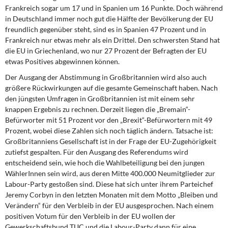
Frankreich sogar um 17 und in Spanien um 16 Punkte. Doch während
in Deutschland immer noch gut die Hälfte der Bevölkerung der EU
freundlich gegenüber steht, sind es in Spanien 47 Prozent und in
Frankreich nur etwas mehr als ein Drittel. Den schwersten Stand hat
die EU in Griechenland, wo nur 27 Prozent der Befragten der EU
etwas Positives abgewinnen können.
Der Ausgang der Abstimmung in Großbritannien wird also auch
größere Rückwirkungen auf die gesamte Gemeinschaft haben. Nach
den jüngsten Umfragen in Großbritannien ist mit einem sehr
knappen Ergebnis zu rechnen. Derzeit liegen die „Bremain“-
Befürworter mit 51 Prozent vor den „Brexit“-Befürwortern mit 49
Prozent, wobei diese Zahlen sich noch täglich ändern. Tatsache ist:
Großbritanniens Gesellschaft ist in der Frage der EU-Zugehörigkeit
zutiefst gespalten. Für den Ausgang des Referendums wird
entscheidend sein, wie hoch die Wahlbeteiligung bei den jungen
WählerInnen sein wird, aus deren Mitte 400.000 Neumitglieder zur
Labour-Party gestoßen sind. Diese hat sich unter ihrem Parteichef
Jeremy Corbyn in den letzten Monaten mit dem Motto „Bleiben und
Verändern“ für den Verbleib in der EU ausgesprochen. Nach einem
positiven Votum für den Verbleib in der EU wollen der
Gewerkschaftsbund TUC und die Labour-Party dann für eine