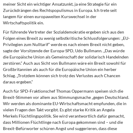
meiner Sicht ein wichtiger Ansatzunkt, ja eine Strategie für ein
Zurückdrängen des Rechtspopulismus in Europa. Ich trete seit
langem für einen europaweiten Kurswechsel in der
Wirtschaftspolitik ein.
Für führende Vertreter der Sozialdemokratie ergeben sich aus den
Folgen eines Brexit zu wenig selbstkritische Schlussfolgerungen: „EU-
Privilegien zum Nulltarif“ werde es nach einem Brexit nicht geben,
sagte der Vorsitzende der Europa-SPD, Udo Bullmann. „Das würde
die Europäische Union als Gemeinschaft der solidarisch Handelnden
zerstören.“ Auch aus Sicht von Bullmann wäre ein Brexit sowohl für
Großbritannien als auch für die Europäische Union ein herber
Schlag. „Trotzdem können sich trotz des Verlustes auch Chancen
daraus ergeben.“
Auch für SPD-Fraktionschef Thomas Oppermann speisen sich die
Brexit-Stimmen vor allem aus Stimmungsmache „gegen Deutschland.
Wir werden als dominante EU-Wirtschaftsmacht empfunden, die in
vielen Fragen den Takt vorgibt. Es gibt starke Kritik an Angela
Merkels Flüchtlingspolitik. Sie wird verantwortlich dafür gemacht,
dass Millionen Flüchtlinge nach Europa gekommen sind – und die
Brexit-Befürworter schüren Angst und suggerieren, dass diese