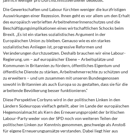
jährlich weniger pro Durchschnittsverdiener bedeutet.
Die Gewerkschaften und Labour fürchten weniger die kurzfristigen
Auswirkungen einer Rezession. Ihnen geht es vor allem um den Erhalt
des europäisch verbrieften ArbeitnehmerInnenschutzes und die
Beschäftigungsimplikationen eines wirtschaftlichen Schocks beim
Brexit. „Es ist ein starkes sozialistisches Argument in der
Europäischen Union zu bleiben. Genauso wie es ein starkes
sozialistisches Anliegen ist, progressive Reformen und
Veränderungen durchzusetzen. Deshalb brauchen wir eine Labour-
Regierung, um – auf europäischer Ebene – Arbeitsplätze und
Kommunen in Britannien zu fördern, öffentliches Eigentum und
öffentliche Dienste zu stärken, Arbeitnehmerrechte zu schützen und
zu erweitern – und um zusammen mit unseren Bundesgenossen
sowohl in Britannien als auch Europa so zu gestalten, dass sie für die
arbeitende Bevölkerung besser funktionieren.“
Diese Perspektive Corbyns wird in der politischen Linken in den
Ländern Südeuropas vielfach geteilt, aber im Lande der europäischen
Hegemonialmacht als Kern des Erneuerungsprojekt der britischen
Labour-Party weder von der SPD noch von weiteren Teilen der
politischen Linken zur Kenntnis genommen, geschweige als Anstoß
für eigene Erneuerungsansätze verstanden. Dabei liegt hier aus