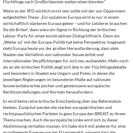
Flüchtlinge nach Großbritannien weiterreisen könnten.“
Wenn es der SPD wirklich ernst sein sollte mit der von Oppermann
aufgestellten These: „Ein sozialeres Europa wird es nur in einem
wirtschaftlich stärkeren Europa geben – und für Letzteres brauchen
Sie die Briten“, dann wäre ein Signal in Richtung der britischen
Labour-Party für einen konstruktiven Dialog hilfreich. Denn ein
„Weiter so“ mit der Europa-Politik hat keine Perspektive. Insgesamt
steht Europa heute vor der großen Herausforderung, dass viele
Staaten das Verhältnis von nationaler Souveränität und
internationalen Verpflichtungen für sich neu aushandeln. Mehr noch
als an der britischen Politik zeigt sich dies in der Flüchtlingsdebatte
und besonders in Staaten wie Ungarn und Polen, in denen die
jeweiligen Regierungen im besonderen Maße auf nationale
Souveränitätsrechte pochen und gemeinsame europäische
Rechtsvorstellungen und Normen herausfordern.
Es wird keine reine britische Entscheidung über das Referendum
bleiben. Zunächst werden die starken europakritischen und
rechtspopulistischen Parteien in ganz Europa den BREXIT zu ihrem
Thema machen. Auch die europäische Linke wird sich zu dieser
Abstimmung verhalten müssen. Ich habe mich mit anderen für eine
grundlegende Erneuerung der EU eingesetzt, wissend dass die