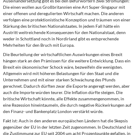
Auseinandersetzung gibt es bei den Befürwortern zwei Strömungen:
DIE LINKE
Die einen wollen aus Großbritannien eine Art Super-Singapur mit
einer offenen und deregulierten Wirtschaft machen. Die anderen
Weitere Themen
verfolgen eine protektionistische Konzeption und träumen von einer
Stärkung des britischen Nationalstaates. In jedem Fall hätte ein
Memo-Gruppe
Austritt weitreichende Konsequenzen für den Nationalstaat, denn
weder in Schottland noch in Nordirland gibt es entsprechende
Mehrheiten für den Bruch mit Europa.
Institut Solidarische Moderne
Die Beurteilung der wirtschaftlichen Auswirkungen eines Brexit
Rosa-Luxemburg-Stiftung
hängen stark an den Prämissen für die weitere Entwicklung. Dass ein
Brexit ein ökonomischer Schock wäre, bezweifeln die wenigsten.
Allgemein wird mit höheren Belastungen für den Staat und die
Über mich
Unternehmen und mit einer starken Schwächung des Pfunds
gerechnet. Dadurch dürften zwar die Exporte angeregt werden, aber
Kontakt
auch die Importe würden teurer. Die Inflation dürfte steigen. Die
britische Wirtschaft könnte, alle Effekte zusammengenommen, in
eine Rezession hineintaumeln, die durch negative Rückwirkungen auf
den Finanz- und Bankenplatz London verstärkt würde.
Fakt ist: Auch in den anderen europäischen Ländern hat die Skepsis
gegenüber der EU in der letzten Zeit zugenommen. In Deutschland ist
die Zustimmung zur EU seit 2004 um acht Prozentpunkte gefallen, in