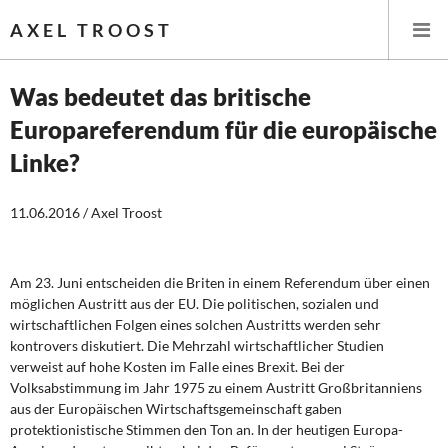
AXEL TROOST
Was bedeutet das britische
Europareferendum für die europäische
Startseite
Linke?
Themen
11.06.2016 / Axel Troost
Leitlinien linker Wirtschafts- und Finanzpolitik
Wirtschaftspolitik
Am 23. Juni entscheiden die Briten in einem Referendum über einen
möglichen Austritt aus der EU. Die politischen, sozialen und
Steuer- und Finanzpolitik
wirtschaftlichen Folgen eines solchen Austritts werden sehr
kontrovers diskutiert. Die Mehrzahl wirtschaftlicher Studien
verweist auf hohe Kosten im Falle eines Brexit. Bei der
Öffentliche Infrastruktur und Daseinsvorsorge
Volksabstimmung im Jahr 1975 zu einem Austritt Großbritanniens
aus der Europäischen Wirtschaftsgemeinschaft gaben
Eurokrise und Griechenland
protektionistische Stimmen den Ton an. In der heutigen Europa-