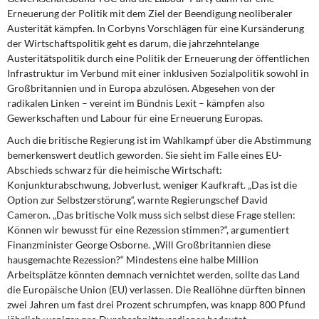
Erneuerung der Politik mit dem Ziel der Beendigung neoliberaler
Austerität kämpfen. In Corbyns Vorschlägen für eine Kursänderung
der Wirtschaftspolitik geht es darum, die jahrzehntelange
Austeritätspolitik durch eine Politik der Erneuerung der öffentlichen
Infrastruktur im Verbund mit einer inklusiven Sozialpolitik sowohl in
Großbritannien und in Europa abzulösen. Abgesehen von der
radikalen Linken – vereint im Bündnis Lexit – kämpfen also
Gewerkschaften und Labour für eine Erneuerung Europas.
Auch die britische Regierung ist im Wahlkampf über die Abstimmung
bemerkenswert deutlich geworden. Sie sieht im Falle eines EU-
Abschieds schwarz für die heimische Wirtschaft:
Konjunkturabschwung, Jobverlust, weniger Kaufkraft. „Das ist die
Option zur Selbstzerstörung“, warnte Regierungschef David
Cameron. „Das britische Volk muss sich selbst diese Frage stellen:
Können wir bewusst für eine Rezession stimmen?“, argumentiert
Finanzminister George Osborne. „Will Großbritannien diese
hausgemachte Rezession?“ Mindestens eine halbe Million
Arbeitsplätze könnten demnach vernichtet werden, sollte das Land
die Europäische Union (EU) verlassen. Die Reallöhne dürften binnen
zwei Jahren um fast drei Prozent schrumpfen, was knapp 800 Pfund