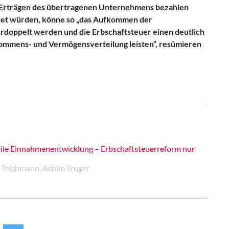
n Erträgen des übertragenen Unternehmens bezahlen
det würden, könne so „das Aufkommen der
erdoppelt werden und die Erbschaftsteuer einen deutlich
kommens- und Vermögensverteilung leisten“, resümieren
le Einnahmenentwicklung – Erbschaftsteuerreform nur
er Teichmann, Achim Truger