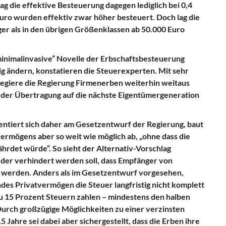
 die effektive Besteuerung dagegen lediglich bei 0,4
uro wurden effektiv zwar höher besteuert. Doch lag die
iger als in den übrigen Größenklassen ab 50.000 Euro
inimalinvasive“ Novelle der Erbschaftsbesteuerung
g ändern, konstatieren die Steuerexperten. Mit sehr
egiere die Regierung Firmenerben weiterhin weitaus
bei der Übertragung auf die nächste Eigentümergeneration
entiert sich daher am Gesetzentwurf der Regierung, baut
ermögens aber so weit wie möglich ab, „ohne dass die
ährdet würde“. So sieht der Alternativ-Vorschlag
 der verhindert werden soll, dass Empfänger von
t werden. Anders als im Gesetzentwurf vorgesehen,
s Privatvermögen die Steuer langfristig nicht komplett
zu 15 Prozent Steuern zahlen – mindestens den halben
 Durch großzügige Möglichkeiten zu einer verzinsten
 Jahre sei dabei aber sichergestellt, dass die Erben ihre