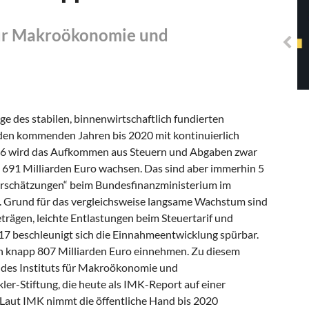
Solidarisches EUropa -
Mosaiklinke Perspektiven
 für Makroökonomie und
 des stabilen, binnenwirtschaftlich fundierten
den kommenden Jahren bis 2020 mit kontinuierlich
16 wird das Aufkommen aus Steuern und Abgaben zwar
 691 Milliarden Euro wachsen. Das sind aber immerhin 5
uerschätzungen“ beim Bundesfinanzministerium im
 Grund für das vergleichsweise langsame Wachstum sind
rägen, leichte Entlastungen beim Steuertarif und
17 beschleunigt sich die Einnahmeentwicklung spürbar.
 knapp 807 Milliarden Euro einnehmen. Zu diesem
 des Instituts für Makroökonomie und
r-Stiftung, die heute als IMK-Report auf einer
. Laut IMK nimmt die öffentliche Hand bis 2020