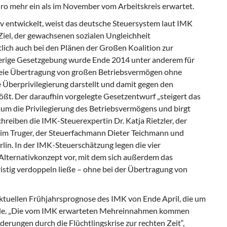
o mehr ein als im November vom Arbeitskreis erwartet.
 entwickelt, weist das deutsche Steuersystem laut IMK
 Ziel, der gewachsenen sozialen Ungleichheit
lich auch bei den Plänen der Großen Koalition zur
herige Gesetzgebung wurde Ende 2014 unter anderem für
rfreie Übertragung von großen Betriebsvermögen ohne
Überprivilegierung darstellt und damit gegen den
ößt. Der daraufhin vorgelegte Gesetzentwurf „steigert das
um die Privilegierung des Betriebsvermögens und birgt
chreiben die IMK-Steuerexpertin Dr. Katja Rietzler, der
chim Truger, der Steuerfachmann Dieter Teichmann und
rlin. In der IMK-Steuerschätzung legen die vier
Alternativkonzept vor, mit dem sich außerdem das
stig verdoppeln ließe – ohne bei der Übertragung von
ktuellen Frühjahrsprognose des IMK von Ende April, die um
wurde. „Die vom IMK erwarteten Mehreinnahmen kommen
derungen durch die Flüchtlingskrise zur rechten Zeit“,