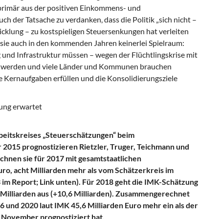
n primär aus der positiven Einkommens- und
h der Tatsache zu verdanken, dass die Politik „sich nicht –
cklung – zu kostspieligen Steuersenkungen hat verleiten
 sie auch in den kommenden Jahren keinerlei Spielraum:
 und Infrastruktur müssen – wegen der Flüchtlingskrise mit
gt werden und viele Länder und Kommunen brauchen
e Kernaufgaben erfüllen und die Konsolidierungsziele
zung erwartet
rbeitskreises „Steuerschätzungen“ beim
015 prognostizieren Rietzler, Truger, Teichmann und
hnen sie für 2017 mit gesamtstaatlichen
ro, acht Milliarden mehr als vom Schätzerkreis im
 im Report; Link unten). Für 2018 geht die IMK-Schätzung
illiarden aus (+10,6 Milliarden). Zusammengerechnet
 und 2020 laut IMK 45,6 Milliarden Euro mehr ein als der
November prognostiziert hat.