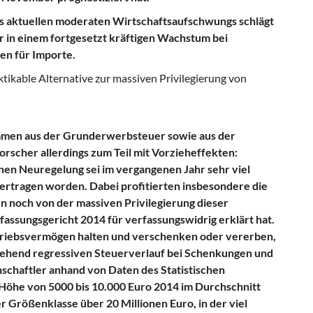
s aktuellen moderaten Wirtschaftsaufschwungs schlägt
r in einem fortgesetzt kräftigen Wachstum bei
en für Importe.
tikable Alternative zur massiven Privilegierung von
ommen aus der Grunderwerbsteuer sowie aus der
orscher allerdings zum Teil mit Vorzieheffekten:
hen Neuregelung sei im vergangenen Jahr sehr viel
tragen worden. Dabei profitierten insbesondere die
 noch von der massiven Privilegierung dieser
assungsgericht 2014 für verfassungswidrig erklärt hat.
triebsvermögen halten und verschenken oder vererben,
tgehend regressiven Steuerverlauf bei Schenkungen und
schaftler anhand von Daten des Statistischen
öhe von 5000 bis 10.000 Euro 2014 im Durchschnitt
er Größenklasse über 20 Millionen Euro, in der viel