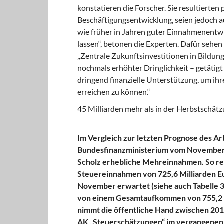
konstatieren die Forscher. Sie resultierte
Beschäftigungsentwicklung, seien jedoch auc
wie früher in Jahren guter Einnahmenentwi
lassen“, betonen die Experten. Dafür sehen
„Zentrale Zukunftsinvestitionen in Bildung
nochmals erhöhter Dringlichkeit – getäti
dringend finanzielle Unterstützung, um ihr
erreichen zu können.“
45 Milliarden mehr als in der Herbstschät
Im Vergleich zur letzten Prognose des A
Bundesfinanzministerium vom November 2
Scholz erhebliche Mehreinnahmen. So rec
Steuereinnahmen von 725,6 Milliarden Eu
November erwartet (siehe auch Tabelle 3
von einem Gesamtaufkommen von 755,2 M
nimmt die öffentliche Hand zwischen 2016
AK „Steuerschätzungen“ im vergangenen 