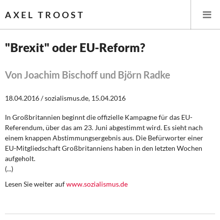
AXEL TROOST
"Brexit" oder EU-Reform?
Startseite
Von Joachim Bischoff und Björn Radke
Themen
18.04.2016 / sozialismus.de, 15.04.2016
Leitlinien linker Wirtschafts- und Finanzpolitik
In Großbritannien beginnt die offizielle Kampagne für das EU-
Referendum, über das am 23. Juni abgestimmt wird. Es sieht nach
Wirtschaftspolitik
einem knappen Abstimmungsergebnis aus. Die Befürworter einer
EU-Mitgliedschaft Großbritanniens haben in den letzten Wochen
Steuer- und Finanzpolitik
aufgeholt.
(...)
Öffentliche Infrastruktur und Daseinsvorsorge
Lesen Sie weiter auf
www.sozialismus.de
Eurokrise und Griechenland