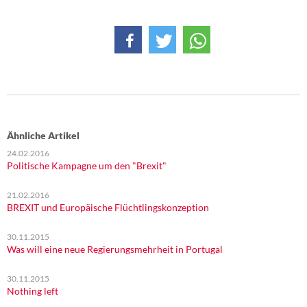
DIE LINKE
Weitere Themen
Memo-Gruppe
Institut Solidarische Moderne
Ähnliche Artikel
Rosa-Luxemburg-Stiftung
24.02.2016
Politische Kampagne um den "Brexit"
Über mich
21.02.2016
Kontakt
BREXIT und Europäische Flüchtlingskonzeption
30.11.2015
Was will eine neue Regierungsmehrheit in Portugal
30.11.2015
Nothing left