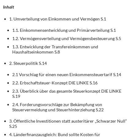
DIE LINKE
Inhalt
Weitere Themen
1. Umverteilung von Einkommen und Vermögen S.1
1.1. Einkommensentwicklung und Primärverteilung S.1
Memo-Gruppe
1.2. Vermögensverteilung und Vermögensbesteuerung S.5
Institut Solidarische Moderne
1.3. Entwicklung der Transfereinkommen und
Haushaltseinkommen S.8
Rosa-Luxemburg-Stiftung
2. Steuerpolitik S.14
2.1 Vorschlag für einen neuen Einkommensteuertarif S.14
Über mich
2.2. Erbschaftsteuer-Konzept DIE LINKE S.16
2.3. Überblick über das gesamte Steuerkonzept DIE LINKE
Kontakt
S.19
2.4. Forderungsvorschläge zur Bekämpfung von
Steuervermeidung und Steuerhinterziehung S.22
3. Öffentliche Investitionen statt austeritärer „Schwarzer Null“
S.25
4. Länderfinanzausgleich: Bund sollte Kosten für