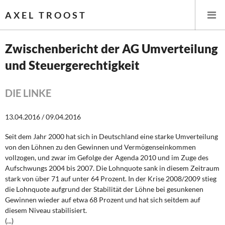
AXEL TROOST
Zwischenbericht der AG Umverteilung
und Steuergerechtigkeit
Startseite
Themen
DIE LINKE
Leitlinien linker Wirtschafts- und Finanzpolitik
13.04.2016 / 09.04.2016
Seit dem Jahr 2000 hat sich in Deutschland eine starke Umverteilung
Wirtschaftspolitik
von den Löhnen zu den Gewinnen und Vermögenseinkommen
vollzogen, und zwar im Gefolge der Agenda 2010 und im Zuge des
Steuer- und Finanzpolitik
Aufschwungs 2004 bis 2007. Die Lohnquote sank in diesem Zeitraum
stark von über 71 auf unter 64 Prozent. In der Krise 2008/2009 stieg
Öffentliche Infrastruktur und Daseinsvorsorge
die Lohnquote aufgrund der Stabilität der Löhne bei gesunkenen
Gewinnen wieder auf etwa 68 Prozent und hat sich seitdem auf
Eurokrise und Griechenland
diesem Niveau stabilisiert.
(...)