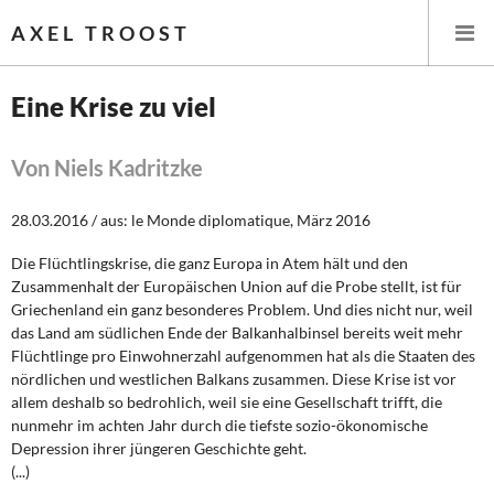
AXEL TROOST
Eine Krise zu viel
Startseite
Von Niels Kadritzke
Themen
28.03.2016 / aus: le Monde diplomatique, März 2016
Leitlinien linker Wirtschafts- und Finanzpolitik
Die Flüchtlingskrise, die ganz Europa in Atem hält und den
Zusammenhalt der Europäischen Union auf die Probe stellt, ist für
Wirtschaftspolitik
Griechenland ein ganz besonderes Problem. Und dies nicht nur, weil
das Land am südlichen Ende der Balkanhalbinsel bereits weit mehr
Steuer- und Finanzpolitik
Flüchtlinge pro Einwohnerzahl aufgenommen hat als die Staaten des
nördlichen und westlichen Balkans zusammen. Diese Krise ist vor
allem deshalb so bedrohlich, weil sie eine Gesellschaft trifft, die
Öffentliche Infrastruktur und Daseinsvorsorge
nunmehr im achten Jahr durch die tiefste sozio-ökonomische
Depression ihrer jüngeren Geschichte geht.
Eurokrise und Griechenland
(...)