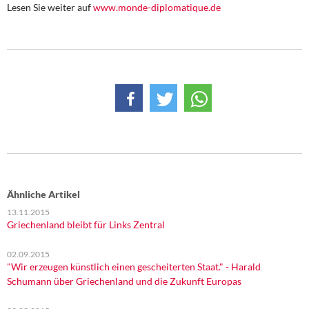
DIE LINKE
Lesen Sie weiter auf
www.monde-diplomatique.de
Weitere Themen
Memo-Gruppe
Institut Solidarische Moderne
Rosa-Luxemburg-Stiftung
Über mich
Ähnliche Artikel
Kontakt
13.11.2015
Griechenland bleibt für Links Zentral
02.09.2015
"Wir erzeugen künstlich einen gescheiterten Staat." - Harald
Schumann über Griechenland und die Zukunft Europas