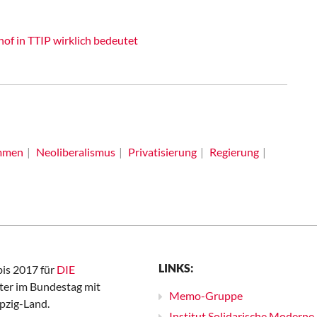
of in TTIP wirklich bedeutet
mmen
Neoliberalismus
Privatisierung
Regierung
LINKS:
bis 2017 für
DIE
er im Bundestag mit
Memo-Gruppe
pzig-Land.
Institut Solidarische Moderne