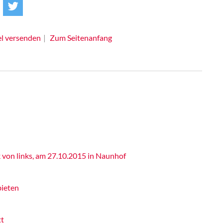
el versenden
Zum Seitenanfang
k von links, am 27.10.2015 in Naunhof
bieten
tt