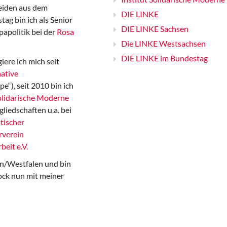
iden aus dem
DIE LINKE
ag bin ich als Senior
DIE LINKE Sachsen
papolitik bei der
Rosa
Die LINKE Westsachsen
DIE LINKE im Bundestag
iere ich mich seit
ative
“), seit 2010 bin ich
Solidarische Moderne
gliedschaften u.a. bei
tischer
rverein
beit e.V.
n/Westfalen und bin
ock nun mit meiner