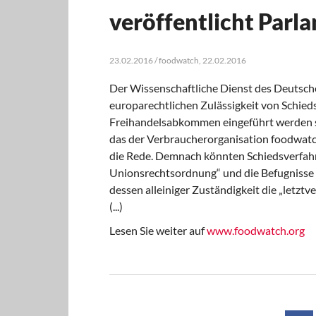
veröffentlicht Par
23.02.2016 / foodwatch, 22.02.2016
Der Wissenschaftliche Dienst des Deutsche
europarechtlichen Zulässigkeit von Schieds
Freihandelsabkommen eingeführt werden so
das der Verbraucherorganisation foodwatch 
die Rede. Demnach könnten Schiedsverfah
Unionsrechtsordnung“ und die Befugnisse 
dessen alleiniger Zuständigkeit die „letztv
(...)
Lesen Sie weiter auf
www.foodwatch.org