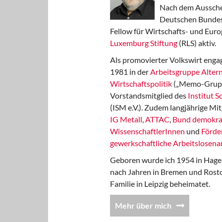
Nach dem Aussche
Deutschen Bundest
Fellow für Wirtschafts- und Euro
Luxemburg Stiftung
(RLS) aktiv.
Als promovierter Volkswirt engag
1981 in der
Arbeitsgruppe Altern
Wirtschaftspolitik
(„Memo-Gruppe
Vorstandsmitglied des
Institut 
(ISM e.V.). Zudem langjährige Mit
IG Metall
,
ATTAC
,
Bund demokra
WissenschaftlerInnen
und
Förde
gewerkschaftliche Arbeitslosenar
Geboren wurde ich 1954 in Hage
nach Jahren in Bremen und Rost
Familie in Leipzig beheimatet.
Mehr über mich