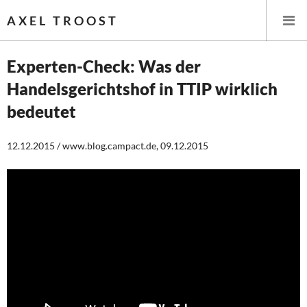
AXEL TROOST
Experten-Check: Was der
Handelsgerichtshof in TTIP wirklich
Startseite
bedeutet
Themen
12.12.2015 / www.blog.campact.de, 09.12.2015
Leitlinien linker Wirtschafts- und Finanzpolitik
Wirtschaftspolitik
Steuer- und Finanzpolitik
Öffentliche Infrastruktur und Daseinsvorsorge
Eurokrise und Griechenland