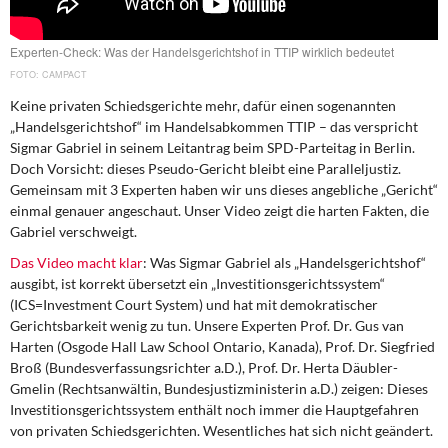
DIE LINKE
Experten-Check: Was der Handelsgerichtshof in TTIP wirklich bedeutet
Weitere Themen
CAMPACT
Memo-Gruppe
Keine privaten Schiedsgerichte mehr, dafür einen sogenannten
„Handelsgerichtshof“ im Handelsabkommen TTIP – das verspricht
Sigmar Gabriel in seinem Leitantrag beim SPD-Parteitag in Berlin.
Institut Solidarische Moderne
Doch Vorsicht: dieses Pseudo-Gericht bleibt eine Paralleljustiz.
Gemeinsam mit 3 Experten haben wir uns dieses angebliche „Gericht“
Rosa-Luxemburg-Stiftung
einmal genauer angeschaut. Unser Video zeigt die harten Fakten, die
Gabriel verschweigt.
Über mich
Das Video macht klar
: Was Sigmar Gabriel als „Handelsgerichtshof“
ausgibt, ist korrekt übersetzt ein „Investitionsgerichtssystem“
Kontakt
(ICS=Investment Court System) und hat mit demokratischer
Gerichtsbarkeit wenig zu tun. Unsere Experten Prof. Dr. Gus van
Harten (Osgode Hall Law School Ontario, Kanada), Prof. Dr. Siegfried
Broß (Bundesverfassungsrichter a.D.), Prof. Dr. Herta Däubler-
Gmelin (Rechtsanwältin, Bundesjustizministerin a.D.) zeigen: Dieses
Investitionsgerichtssystem enthält noch immer die Hauptgefahren
von privaten Schiedsgerichten. Wesentliches hat sich nicht geändert.