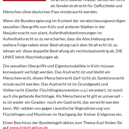
DIE LINKE
als Sonderstrafrecht für Geflüchtete und
Menschen ohne deutschen Pass missbraucht werden.
Weitere Themen
Wenn die Bundesregierung im Kontext der verabscheuungswürdigen
sexuellen Übergriffe von Köln und anderen Städten in der
Memo-Gruppe
Neujahrsnacht nun plant, Aufenthaltsbestimmungen im
Aufenthaltsrecht so zu verschärfen, dass die Abschiebung eine
Institut Solidarische Moderne
weitere Folge neben einer Bestrafung nach dem Strafrecht ist, so
lehnen wir diese doppelte Bestrafung als rechtsstaatswidrig ab. DIE
LINKE lehnt Abschiebungen ab.
Rosa-Luxemburg-Stiftung
Die sexuellen Übergriffe und Eigentumsdelikte in Köln müssen
konsequent verfolgt werden. Das Asylrecht ist und bleibt ein
Über mich
Menschenrecht, dieses Menschenrecht darf nicht als Sanktionsrecht
missbraucht werden. Das Asylrecht ist im Grundgesetz und
Kontakt
Völkerrecht (Genfer Flüchtlingskonvention u.a.) verankert, ist somit
auch die geltende Rechtslage. Als Menschenrecht gilt es universell –
es ist weder ein Gnaden- noch ein Gastrecht, das verwirkt werden
kann. Wir setzten uns gegen rassistische Stigmatisierung von
Flüchtlingen und Muslimen im Nachgang der Kölner Ereignisse ein.
Einen Beschluss der Bundestagsfraktion zum Thema Asyl finden Sie
auf
www.linksfraktion.de