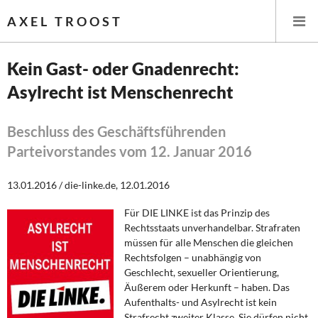
AXEL TROOST
Kein Gast- oder Gnadenrecht:
Asylrecht ist Menschenrecht
Startseite
Themen
Beschluss des Geschäftsführenden
Parteivorstandes vom 12. Januar 2016
Leitlinien linker Wirtschafts- und Finanzpolitik
13.01.2016 / die-linke.de, 12.01.2016
Wirtschaftspolitik
Für DIE LINKE ist das Prinzip des
Rechtsstaats unverhandelbar. Strafraten
Steuer- und Finanzpolitik
müssen für alle Menschen die gleichen
Rechtsfolgen – unabhängig von
Öffentliche Infrastruktur und Daseinsvorsorge
Geschlecht, sexueller Orientierung,
Äußerem oder Herkunft – haben. Das
Eurokrise und Griechenland
Aufenthalts- und Asylrecht ist kein
Strafrecht zweiter Klasse. Sie dürfen nicht