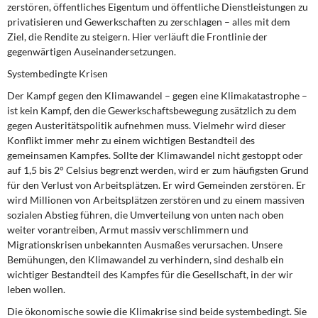
zerstören, öffentliches Eigentum und öffentliche Dienstleistungen zu
privatisieren und Gewerkschaften zu zerschlagen – alles mit dem
Ziel, die Rendite zu steigern. Hier verläuft die Frontlinie der
gegenwärtigen Auseinandersetzungen.
Systembedingte Krisen
Der Kampf gegen den Klimawandel – gegen eine Klimakatastrophe –
ist kein Kampf, den die Gewerkschaftsbewegung zusätzlich zu dem
gegen Austeritätspolitik aufnehmen muss. Vielmehr wird dieser
Konflikt immer mehr zu einem wichtigen Bestandteil des
gemeinsamen Kampfes. Sollte der Klimawandel nicht gestoppt oder
auf 1,5 bis 2° Celsius begrenzt werden, wird er zum häufigsten Grund
für den Verlust von Arbeitsplätzen. Er wird Gemeinden zerstören. Er
wird Millionen von Arbeitsplätzen zerstören und zu einem massiven
sozialen Abstieg führen, die Umverteilung von unten nach oben
weiter vorantreiben, Armut massiv verschlimmern und
Migrationskrisen unbekannten Ausmaßes verursachen. Unsere
Bemühungen, den Klimawandel zu verhindern, sind deshalb ein
wichtiger Bestandteil des Kampfes für die Gesellschaft, in der wir
leben wollen.
Die ökonomische sowie die Klimakrise sind beide systembedingt. Sie