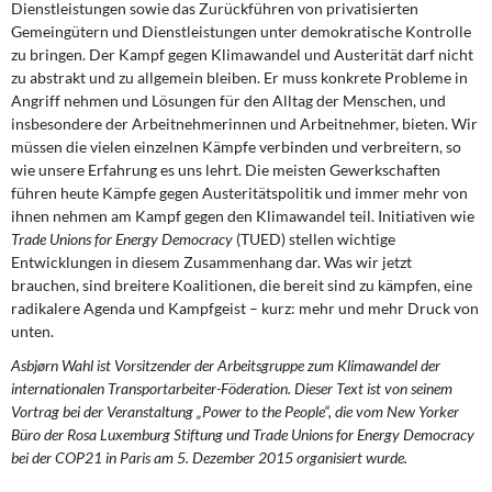
Dienstleistungen sowie das Zurückführen von privatisierten
Gemeingütern und Dienstleistungen unter demokratische Kontrolle
zu bringen. Der Kampf gegen Klimawandel und Austerität darf nicht
zu abstrakt und zu allgemein bleiben. Er muss konkrete Probleme in
Angriff nehmen und Lösungen für den Alltag der Menschen, und
insbesondere der Arbeitnehmerinnen und Arbeitnehmer, bieten. Wir
müssen die vielen einzelnen Kämpfe verbinden und verbreitern, so
wie unsere Erfahrung es uns lehrt. Die meisten Gewerkschaften
führen heute Kämpfe gegen Austeritätspolitik und immer mehr von
ihnen nehmen am Kampf gegen den Klimawandel teil. Initiativen wie
Trade Unions for Energy Democracy
(TUED) stellen wichtige
Entwicklungen in diesem Zusammenhang dar. Was wir jetzt
brauchen, sind breitere Koalitionen, die bereit sind zu kämpfen, eine
radikalere Agenda und Kampfgeist – kurz: mehr und mehr Druck von
unten.
Asbjørn Wahl ist Vorsitzender der Arbeitsgruppe zum Klimawandel der
internationalen Transportarbeiter-Föderation. Dieser Text ist von seinem
Vortrag bei der Veranstaltung „Power to the People“, die vom New Yorker
Büro der Rosa Luxemburg Stiftung und Trade Unions for Energy Democracy
bei der COP21 in Paris am 5. Dezember 2015 organisiert wurde.