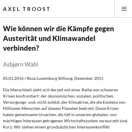
AXEL TROOST
Wie können wir die Kämpfe gegen
Austerität und Klimawandel
Startseite
verbinden?
Themen
Asbjørn Wahl
Leitlinien linker Wirtschafts- und Finanzpolitik
05.01.2016 / Rosa Luxemburg Stiftung, Dezember 2015
Wirtschaftspolitik
Die Menschheit sieht sich derzeit mit einer Reihe von schweren
Steuer- und Finanzpolitik
Krisen konfrontiert: der ökonomischen, sozialen, politischen,
Versorgungs- und, nicht zuletzt, der Klimakrise, die die Existenz von
Öffentliche Infrastruktur und Daseinsvorsorge
Millionen Menschen auf diesem Planeten bedroht. Diese Krisen
haben gemeinsame Ursachen, die tief in unserem globalen, von
mächtigen Interessen getragenen Wirtschaftssystem verwurzelt sind.
Eurokrise und Griechenland
Kurz: Wir stehen einem grundsätzlichen Interessenkonflikt