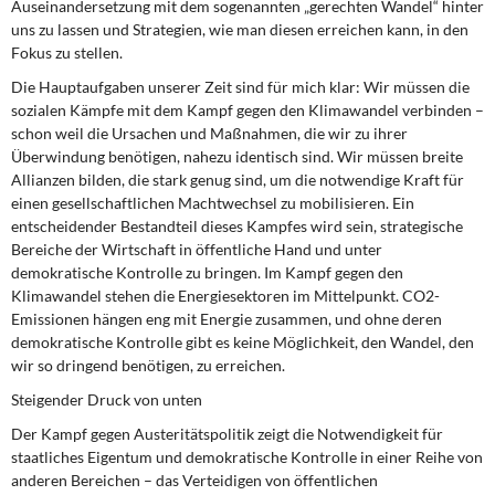
Auseinandersetzung mit dem sogenannten „gerechten Wandel“ hinter
uns zu lassen und Strategien, wie man diesen erreichen kann, in den
Fokus zu stellen.
Die Hauptaufgaben unserer Zeit sind für mich klar: Wir müssen die
sozialen Kämpfe mit dem Kampf gegen den Klimawandel verbinden –
schon weil die Ursachen und Maßnahmen, die wir zu ihrer
Überwindung benötigen, nahezu identisch sind. Wir müssen breite
Allianzen bilden, die stark genug sind, um die notwendige Kraft für
einen gesellschaftlichen Machtwechsel zu mobilisieren. Ein
entscheidender Bestandteil dieses Kampfes wird sein, strategische
Bereiche der Wirtschaft in öffentliche Hand und unter
demokratische Kontrolle zu bringen. Im Kampf gegen den
Klimawandel stehen die Energiesektoren im Mittelpunkt. CO2-
Emissionen hängen eng mit Energie zusammen, und ohne deren
demokratische Kontrolle gibt es keine Möglichkeit, den Wandel, den
wir so dringend benötigen, zu erreichen.
Steigender Druck von unten
Der Kampf gegen Austeritätspolitik zeigt die Notwendigkeit für
staatliches Eigentum und demokratische Kontrolle in einer Reihe von
anderen Bereichen – das Verteidigen von öffentlichen