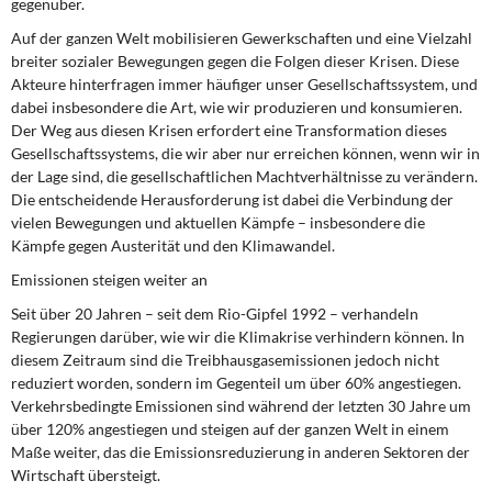
gegenüber.
DIE LINKE
Auf der ganzen Welt mobilisieren Gewerkschaften und eine Vielzahl
breiter sozialer Bewegungen gegen die Folgen dieser Krisen. Diese
Weitere Themen
Akteure hinterfragen immer häufiger unser Gesellschaftssystem, und
dabei insbesondere die Art, wie wir produzieren und konsumieren.
Memo-Gruppe
Der Weg aus diesen Krisen erfordert eine Transformation dieses
Gesellschaftssystems, die wir aber nur erreichen können, wenn wir in
Institut Solidarische Moderne
der Lage sind, die gesellschaftlichen Machtverhältnisse zu verändern.
Die entscheidende Herausforderung ist dabei die Verbindung der
Rosa-Luxemburg-Stiftung
vielen Bewegungen und aktuellen Kämpfe – insbesondere die
Kämpfe gegen Austerität und den Klimawandel.
Über mich
Emissionen steigen weiter an
Seit über 20 Jahren – seit dem Rio-Gipfel 1992 – verhandeln
Kontakt
Regierungen darüber, wie wir die Klimakrise verhindern können. In
diesem Zeitraum sind die Treibhausgasemissionen jedoch nicht
reduziert worden, sondern im Gegenteil um über 60% angestiegen.
Verkehrsbedingte Emissionen sind während der letzten 30 Jahre um
über 120% angestiegen und steigen auf der ganzen Welt in einem
Maße weiter, das die Emissionsreduzierung in anderen Sektoren der
Wirtschaft übersteigt.