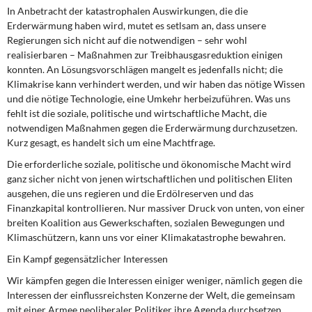
In Anbetracht der katastrophalen Auswirkungen, die die
Erderwärmung haben wird, mutet es setlsam an, dass unsere
Regierungen sich nicht auf die notwendigen – sehr wohl
realisierbaren – Maßnahmen zur Treibhausgasreduktion einigen
konnten. An Lösungsvorschlägen mangelt es jedenfalls nicht; die
Klimakrise kann verhindert werden, und wir haben das nötige Wissen
und die nötige Technologie, eine Umkehr herbeizuführen. Was uns
fehlt ist die soziale, politische und wirtschaftliche Macht, die
notwendigen Maßnahmen gegen die Erderwärmung durchzusetzen.
Kurz gesagt, es handelt sich um eine Machtfrage.
Die erforderliche soziale, politische und ökonomische Macht wird
ganz sicher nicht von jenen wirtschaftlichen und politischen Eliten
ausgehen, die uns regieren und die Erdölreserven und das
Finanzkapital kontrollieren. Nur massiver Druck von unten, von einer
breiten Koalition aus Gewerkschaften, sozialen Bewegungen und
Klimaschützern, kann uns vor einer Klimakatastrophe bewahren.
Ein Kampf gegensätzlicher Interessen
Wir kämpfen gegen die Interessen einiger weniger, nämlich gegen die
Interessen der einflussreichsten Konzerne der Welt, die gemeinsam
mit einer Armee neoliberaler Politiker ihre Agenda durchsetzen.