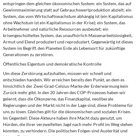
entspringen dem gleichen ökonomischen System: ein System, das auf
Gewinnmaximierung statt auf Gebrauchswertproduktion abzielt; ein
System, das vom Wirtschaftswachstum abhängig ist (ein Kapitalismus
ohne Wachstum ist ein Kapitalismus in der Krise); ein System, das
Arbeitnehmer und natürliche Ressourcen ausbeutet; ein
krisengeschütteltes System, das unaufhörlich Massenarbeitslosigkeit,
Armut und Elend produziert und reproduziert. Gegenwärtig ist dieses
System im Begriff, den Planeten Erde als Lebensort für zukünftige
Generationen zu zerstören.
Öffentliches Eigentum und demokratische Kontrolle
Um diese Zerstörung aufzuhalten, müssen wir schnell und
entschieden handeln. Wir erreichen bereits den Punkt, an dem es
hinsichtlich der Zwei-Grad-Celsius-Marke der Erderwärmung kein
Zurück mehr gibt. In den 20 Jahren des COP-Prozesses haben wir
gelernt, dass die Ölkonzerne, das Finanzkapital, neoliberale
Regierungen und der Markt nicht in der Lage sind, diese Probleme für
uns zu lösen. Gleiches gilt für die ökonomischen und sozialen Krisen.
Im Gegenteil: Diese Akteure haben ihre Macht dazu genutzt, um
Hürden, die ihrer verzweifelten Jagd nach mehr Profit im Weg stehen
könnten, zu verhindern. Die politischen Folgen sind Austerität und