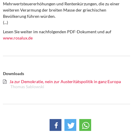
DIE LINKE
Mehrwertsteuererhöhungen und Rentenkürzungen, die zu einer
weiteren Verarmung der breiten Masse der griechischen
Bevölkerung führen würden.
Weitere Themen
(...)
Memo-Gruppe
Lesen Sie weiter im nachfolgenden PDF-Dokument und auf
www.rosalux.de
Institut Solidarische Moderne
Rosa-Luxemburg-Stiftung
Downloads
Über mich
Ja zur Demokratie, nein zur Austeritätspolitik in ganz Europa
Thomas Sablowski
Kontakt