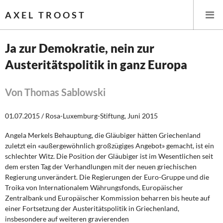
AXEL TROOST
Ja zur Demokratie, nein zur
Austeritätspolitik in ganz Europa
Startseite
Themen
Von Thomas Sablowski
Leitlinien linker Wirtschafts- und Finanzpolitik
01.07.2015 / Rosa-Luxemburg-Stiftung, Juni 2015
Angela Merkels Behauptung, die Gläubiger hätten Griechenland
Wirtschaftspolitik
zuletzt ein «außergewöhnlich großzügiges Angebot» gemacht, ist ein
schlechter Witz. Die Position der Gläubiger ist im Wesentlichen seit
Steuer- und Finanzpolitik
dem ersten Tag der Verhandlungen mit der neuen griechischen
Regierung unverändert. Die Regierungen der Euro-Gruppe und die
Öffentliche Infrastruktur und Daseinsvorsorge
Troika von Internationalem Währungsfonds, Europäischer
Zentralbank und Europäischer Kommission beharren bis heute auf
Eurokrise und Griechenland
einer Fortsetzung der Austeritätspolitik in Griechenland,
insbesondere auf weiteren gravierenden