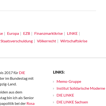
se
Europa
EZB
Finanzmarktkrise
LINKE
Staatsverschuldung
Völkerrecht
Wirtschaftskrise
LINKS:
bis 2017 für
DIE
er im Bundestag mit
Memo-Gruppe
pzig-Land.
Institut Solidarische Moderne
iden aus dem
DIE LINKE
ag bin ich als Senior
DIE LINKE Sachsen
papolitik bei der
Rosa