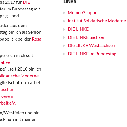
LINKS:
bis 2017 für
DIE
er im Bundestag mit
Memo-Gruppe
pzig-Land.
Institut Solidarische Moderne
iden aus dem
DIE LINKE
ag bin ich als Senior
DIE LINKE Sachsen
papolitik bei der
Rosa
Die LINKE Westsachsen
DIE LINKE im Bundestag
iere ich mich seit
ative
“), seit 2010 bin ich
Solidarische Moderne
gliedschaften u.a. bei
tischer
rverein
beit e.V.
n/Westfalen und bin
ock nun mit meiner