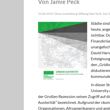
Von Jamie Peck
23.06.2015 / Rosa-Luxemburg-Stiftung New York, Juni 
Städte sind
heute, ange
sichtbar. D
Finanzkrise
unangefocht
David Harv
Enteignung
den „Gridlo
diskutieren
kommunaler
In dieser S
University 
der Großen Rezession seinen Zugriff auf di
Austerität” bezeichnet. Aufgrund der räu
Organisationen, Afroamerikanern und and