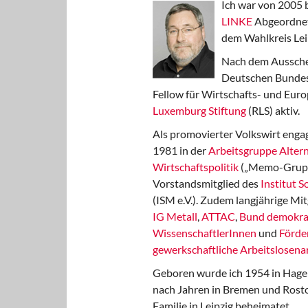
Ich war von 2005 
LINKE
Abgeordnet
dem Wahlkreis Lei
Nach dem Aussche
Deutschen Bundest
Fellow für Wirtschafts- und Euro
Luxemburg Stiftung
(RLS) aktiv.
Als promovierter Volkswirt engag
1981 in der
Arbeitsgruppe Altern
Wirtschaftspolitik
(„Memo-Gruppe
Vorstandsmitglied des
Institut 
(ISM e.V.). Zudem langjährige Mit
IG Metall
,
ATTAC
,
Bund demokra
WissenschaftlerInnen
und
Förde
gewerkschaftliche Arbeitslosenar
Geboren wurde ich 1954 in Hage
nach Jahren in Bremen und Rost
Familie in Leipzig beheimatet.