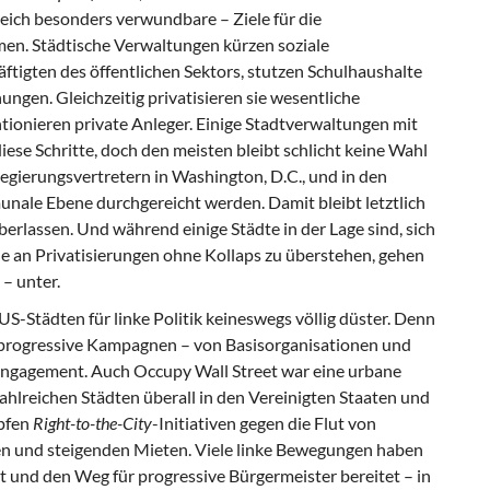
eich besonders verwundbare – Ziele für die
n. Städtische Verwaltungen kürzen soziale
ftigten des öffentlichen Sektors, stutzen Schulhaushalte
ngen. Gleichzeitig privatisieren sie wesentliche
ionieren private Anleger. Einige Stadtverwaltungen mit
e Schritte, doch den meisten bleibt schlicht keine Wahl
egierungsvertretern in Washington, D.C., und in den
nale Ebene durchgereicht werden. Damit bleibt letztlich
berlassen. Und während einige Städte in der Lage sind, sich
 an Privatisierungen ohne Kollaps zu überstehen, gehen
 – unter.
US-Städten für linke Politik keineswegs völlig düster. Denn
progressive Kampagnen – von Basisorganisationen und
ngagement. Auch Occupy Wall Street war eine urbane
hlreichen Städten überall in den Vereinigten Staaten und
mpfen
Right-to-the-City
-Initiativen gegen die Flut von
 und steigenden Mieten. Viele linke Bewegungen haben
ert und den Weg für progressive Bürgermeister bereitet – in