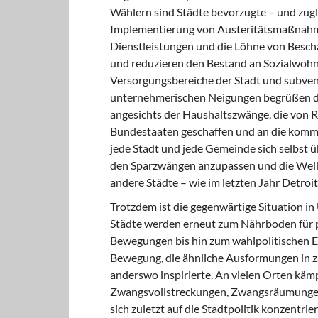
Wählern sind Städte bevorzugte – und zugl
Implementierung von Austeritätsmaßnahme
Dienstleistungen und die Löhne von Beschä
und reduzieren den Bestand an Sozialwohnu
Versorgungsbereiche der Stadt und subvent
unternehmerischen Neigungen begrüßen dies
angesichts der Haushaltszwänge, die von R
Bundestaaten geschaffen und an die kommu
jede Stadt und jede Gemeinde sich selbst ü
den Sparzwängen anzupassen und die Welle
andere Städte – wie im letzten Jahr Detroit
Trotzdem ist die gegenwärtige Situation in 
Städte werden erneut zum Nährboden für 
Bewegungen bis hin zum wahlpolitischen E
Bewegung, die ähnliche Ausformungen in za
anderswo inspirierte. An vielen Orten kä
Zwangsvollstreckungen, Zwangsräumungen
sich zuletzt auf die Stadtpolitik konzentri