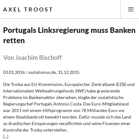
AXEL TROOST
Portugals Linksregierung muss Banken
retten
Startseite
Themen
Von Joachim Bischoff
Leitlinien linker Wirtschafts- und Finanzpolitik
03.01.2016 / sozialismus.de, 31.12.2015
Die Troika aus EU-Kommission, Europäischer Zentralbank (EZB) und
Wirtschaftspolitik
Internationalem Weltwährungsfonds (IWF) habe gravierende
Probleme im Bankensektor übersehen, klagte der sozialistische
Steuer- und Finanzpolitik
Regierungschef Portugals António Costa. Das Euro-Mitgliedsland
war 2011 mit einem Hilfsprogramm von 78 Milliarden Euro vor
Öffentliche Infrastruktur und Daseinsvorsorge
einem Staatsbankrott bewahrt worden. Dafür musste sich das Land
zu drastischen Einsparungen verpflichten und seine Finanzen einer
Eurokrise und Griechenland
Kontrolle der Troika unterstellen.
(...)