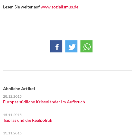
DIE LINKE
Lesen Sie weiter auf
www.sozialismus.de
Weitere Themen
Memo-Gruppe
Institut Solidarische Moderne
Rosa-Luxemburg-Stiftung
Über mich
Ähnliche Artikel
Kontakt
28.12.2015
Europas südliche Krisenländer im Aufbruch
15.11.2015
Tsipras und die Realpolitik
13.11.2015