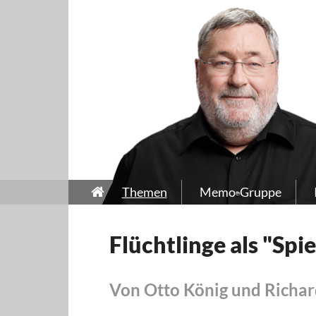
Themen
Memo-Gruppe
Flüchtlinge als "Spi
Von Otto König und Richar