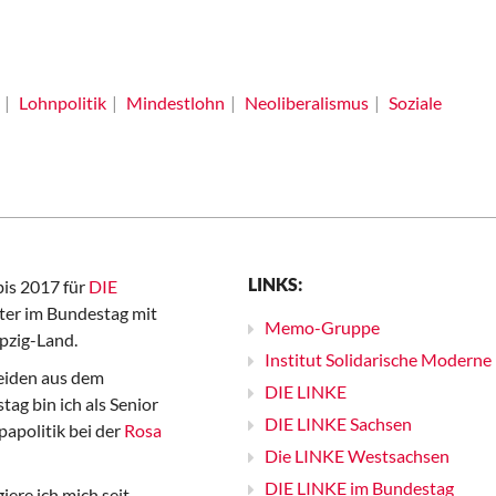
Lohnpolitik
Mindestlohn
Neoliberalismus
Soziale
LINKS:
bis 2017 für
DIE
er im Bundestag mit
Memo-Gruppe
pzig-Land.
Institut Solidarische Moderne
iden aus dem
DIE LINKE
ag bin ich als Senior
DIE LINKE Sachsen
papolitik bei der
Rosa
Die LINKE Westsachsen
DIE LINKE im Bundestag
iere ich mich seit