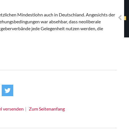
Solidarisches EUropa -
Mosaiklinke Perspektiven
setzlichen Mindestlohn auch in Deutschland. Angesichts der
ehungsbedingungen war absehbar, dass neoliberale
geberverbände jede Gelegenheit nutzen werden, die
el versenden
Zum Seitenanfang