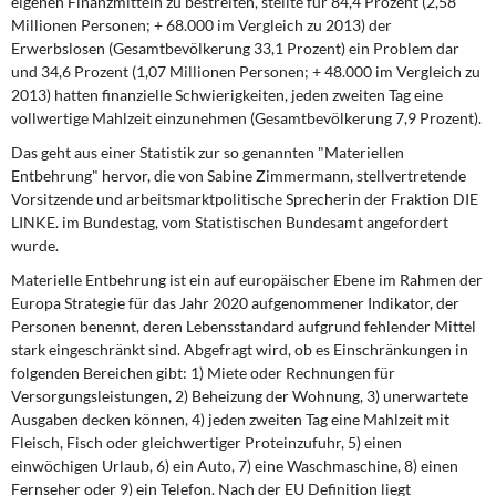
eigenen Finanzmitteln zu bestreiten, stellte für 84,4 Prozent (2,58
DIE LINKE
Millionen Personen; + 68.000 im Vergleich zu 2013) der
Erwerbslosen (Gesamtbevölkerung 33,1 Prozent) ein Problem dar
Weitere Themen
und 34,6 Prozent (1,07 Millionen Personen; + 48.000 im Vergleich zu
2013) hatten finanzielle Schwierigkeiten, jeden zweiten Tag eine
Memo-Gruppe
vollwertige Mahlzeit einzunehmen (Gesamtbevölkerung 7,9 Prozent).
Das geht aus einer Statistik zur so genannten "Materiellen
Institut Solidarische Moderne
Entbehrung" hervor, die von Sabine Zimmermann, stellvertretende
Vorsitzende und arbeitsmarktpolitische Sprecherin der Fraktion DIE
LINKE. im Bundestag, vom Statistischen Bundesamt angefordert
Rosa-Luxemburg-Stiftung
wurde.
Über mich
Materielle Entbehrung ist ein auf europäischer Ebene im Rahmen der
Europa Strategie für das Jahr 2020 aufgenommener Indikator, der
Personen benennt, deren Lebensstandard aufgrund fehlender Mittel
Kontakt
stark eingeschränkt sind. Abgefragt wird, ob es Einschränkungen in
folgenden Bereichen gibt: 1) Miete oder Rechnungen für
Versorgungsleistungen, 2) Beheizung der Wohnung, 3) unerwartete
Ausgaben decken können, 4) jeden zweiten Tag eine Mahlzeit mit
Fleisch, Fisch oder gleichwertiger Proteinzufuhr, 5) einen
einwöchigen Urlaub, 6) ein Auto, 7) eine Waschmaschine, 8) einen
Fernseher oder 9) ein Telefon. Nach der EU Definition liegt