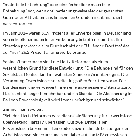
"materielle Entbehrung" oder eine "erhebliche materielle
Entbehrung" vor, wenn drei beziehungsweise vier der genannten
Güter oder Aktivitäten aus finanziellen Gründen nicht finanziert
werden können.
Im Jahr 2014 waren 30,9 Prozent aller Erwerbslosen in Deutschland
von erheblicher materieller Entbehrung betroffen, damit ist ihre
Situation prekärer als im Durchschnitt der EU-Länder. Dort traf das
auf "nur" 26,2 Prozent aller Erwerbslosen zu.
Sabine Zimmermann sieht die Hartz-Reformen als einen
wesentlichen Grund für diese Entwicklung. "Die Befunde sind für den
Sozialstaat Deutschland im wahrsten Sinne ein Armutszeugnis. Die
Verarmung Erwerbsloser schreitet in großen Schritten voran. Die
Bundesregierung verweigert ihnen eine angemessene Unterstützung.
Das ist nicht länger hinnehmbar und ein Skandal. Die Absicherung im
Fall von Erwerbslosigkeit wird immer brüchiger und schwächer."
Zimmermann weiter:
"Seit den Hartz Reformen wird die soziale Sicherung für Erwerbslose
überwiegend Hartz IV überlassen. Gut zwei Drittel aller
Erwerbslosen bekommen keine oder unzureichende Leistungen der
Arbeitslosenversicherung und sind daher auf Hartz IV angewiesen.