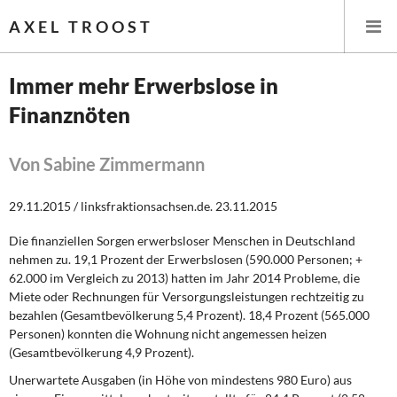
AXEL TROOST
Immer mehr Erwerbslose in
Finanznöten
Startseite
Themen
Von Sabine Zimmermann
Leitlinien linker Wirtschafts- und Finanzpolitik
29.11.2015 / linksfraktionsachsen.de. 23.11.2015
Die finanziellen Sorgen erwerbsloser Menschen in Deutschland
Wirtschaftspolitik
nehmen zu. 19,1 Prozent der Erwerbslosen (590.000 Personen; +
62.000 im Vergleich zu 2013) hatten im Jahr 2014 Probleme, die
Steuer- und Finanzpolitik
Miete oder Rechnungen für Versorgungsleistungen rechtzeitig zu
bezahlen (Gesamtbevölkerung 5,4 Prozent). 18,4 Prozent (565.000
Öffentliche Infrastruktur und Daseinsvorsorge
Personen) konnten die Wohnung nicht angemessen heizen
(Gesamtbevölkerung 4,9 Prozent).
Eurokrise und Griechenland
Unerwartete Ausgaben (in Höhe von mindestens 980 Euro) aus