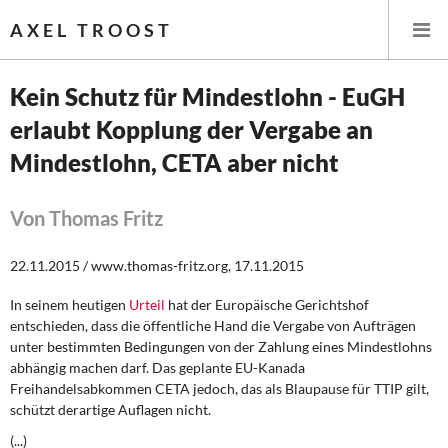
AXEL TROOST
Kein Schutz für Mindestlohn - EuGH
erlaubt Kopplung der Vergabe an
Startseite
Mindestlohn, CETA aber nicht
Themen
Von Thomas Fritz
Leitlinien linker Wirtschafts- und Finanzpolitik
22.11.2015 / www.thomas-fritz.org, 17.11.2015
Wirtschaftspolitik
In seinem heutigen
Urteil
hat der Europäische Gerichtshof
Steuer- und Finanzpolitik
entschieden, dass die öffentliche Hand die Vergabe von Aufträgen
unter bestimmten Bedingungen von der Zahlung eines Mindestlohns
Öffentliche Infrastruktur und Daseinsvorsorge
abhängig machen darf. Das geplante EU-Kanada
Freihandelsabkommen CETA jedoch, das als Blaupause für TTIP gilt,
schützt derartige Auflagen nicht.
Eurokrise und Griechenland
(...)