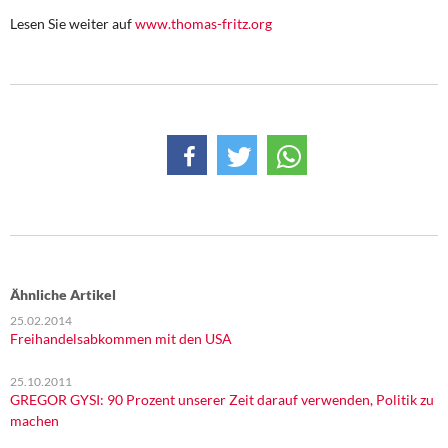
DIE LINKE
Lesen Sie weiter auf
www.thomas-fritz.org
Weitere Themen
Memo-Gruppe
Institut Solidarische Moderne
Rosa-Luxemburg-Stiftung
Über mich
Ähnliche Artikel
Kontakt
25.02.2014
Freihandelsabkommen mit den USA
25.10.2011
GREGOR GYSI: 90 Prozent unserer Zeit darauf verwenden, Politik zu
machen