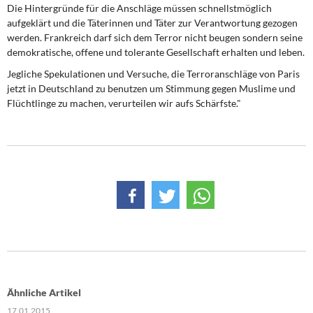
DIE LINKE
Die Hintergründe für die Anschläge müssen schnellstmöglich
aufgeklärt und die Täterinnen und Täter zur Verantwortung gezogen
werden. Frankreich darf sich dem Terror nicht beugen sondern seine
Weitere Themen
demokratische, offene und tolerante Gesellschaft erhalten und leben.
Memo-Gruppe
Jegliche Spekulationen und Versuche, die Terroranschläge von Paris
jetzt in Deutschland zu benutzen um Stimmung gegen Muslime und
Flüchtlinge zu machen, verurteilen wir aufs Schärfste."
Institut Solidarische Moderne
Rosa-Luxemburg-Stiftung
Über mich
Kontakt
Ähnliche Artikel
17.01.2015