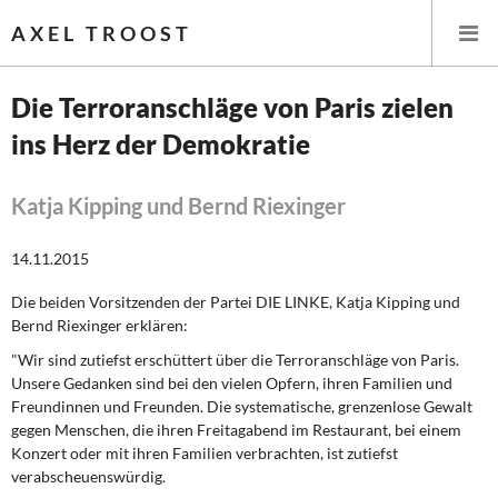
AXEL TROOST
Die Terroranschläge von Paris zielen
ins Herz der Demokratie
Startseite
Themen
Katja Kipping und Bernd Riexinger
Leitlinien linker Wirtschafts- und Finanzpolitik
14.11.2015
Die beiden Vorsitzenden der Partei DIE LINKE, Katja Kipping und
Wirtschaftspolitik
Bernd Riexinger erklären:
Steuer- und Finanzpolitik
"Wir sind zutiefst erschüttert über die Terroranschläge von Paris.
Unsere Gedanken sind bei den vielen Opfern, ihren Familien und
Freundinnen und Freunden. Die systematische, grenzenlose Gewalt
Öffentliche Infrastruktur und Daseinsvorsorge
gegen Menschen, die ihren Freitagabend im Restaurant, bei einem
Konzert oder mit ihren Familien verbrachten, ist zutiefst
Eurokrise und Griechenland
verabscheuenswürdig.