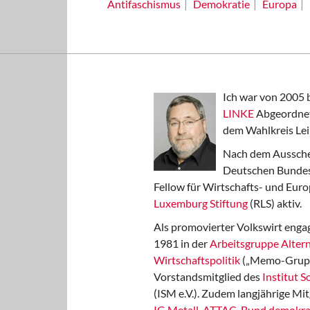
Antifaschismus
Demokratie
Europa
Ich war von 2005 
LINKE
Abgeordnet
dem Wahlkreis Lei
Nach dem Aussche
Deutschen Bundest
Fellow für Wirtschafts- und Euro
Luxemburg Stiftung
(RLS) aktiv.
Als promovierter Volkswirt engag
1981 in der
Arbeitsgruppe Altern
Wirtschaftspolitik
(„Memo-Gruppe
Vorstandsmitglied des
Institut 
(ISM e.V.). Zudem langjährige Mit
IG Metall
,
ATTAC
,
Bund demokra