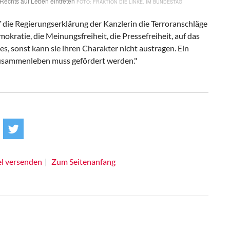
 Rechts auf Leben eintreten
FRAKTION DIE LINKE. IM BUNDESTAG
uf die Regierungserklärung der Kanzlerin die Terroranschläge
emokratie, die Meinungsfreiheit, die Pressefreiheit, auf das
les, sonst kann sie ihren Charakter nicht austragen. Ein
Zusammenleben muss gefördert werden."
el versenden
Zum Seitenanfang