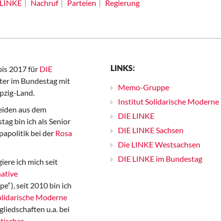
LINKE
Nachruf
Parteien
Regierung
LINKS:
bis 2017 für
DIE
er im Bundestag mit
Memo-Gruppe
pzig-Land.
Institut Solidarische Moderne
iden aus dem
DIE LINKE
ag bin ich als Senior
DIE LINKE Sachsen
papolitik bei der
Rosa
Die LINKE Westsachsen
DIE LINKE im Bundestag
iere ich mich seit
ative
“), seit 2010 bin ich
Solidarische Moderne
gliedschaften u.a. bei
tischer