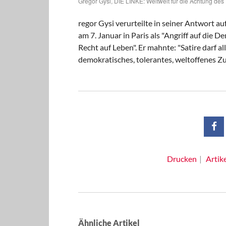
Gregor Gysi, DIE LINKE: Weltweit für die Achtung des
regor Gysi verurteilte in seiner Antwort a
am 7. Januar in Paris als "Angriff auf die D
Recht auf Leben". Er mahnte: "Satire darf al
demokratisches, tolerantes, weltoffenes 
Drucken
Artik
Ähnliche Artikel