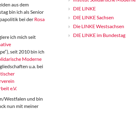
iden aus dem
DIE LINKE
ag bin ich als Senior
DIE LINKE Sachsen
papolitik bei der
Rosa
Die LINKE Westsachsen
DIE LINKE im Bundestag
iere ich mich seit
ative
“), seit 2010 bin ich
Solidarische Moderne
gliedschaften u.a. bei
tischer
rverein
beit e.V.
n/Westfalen und bin
ock nun mit meiner