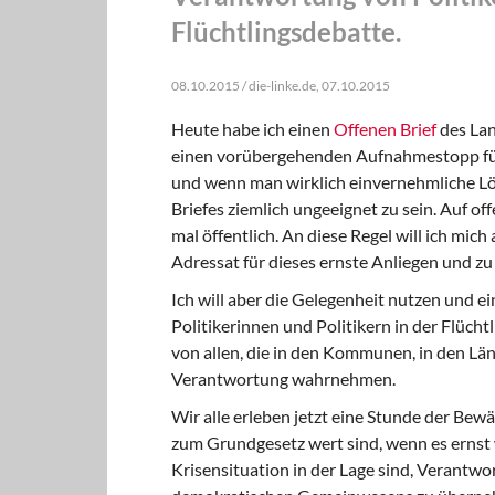
Flüchtlingsdebatte.
08.10.2015 / die-linke.de, 07.10.2015
Heute habe ich einen
Offenen Brief
des Lan
einen vorübergehenden Aufnahmestopp für
und wenn man wirklich einvernehmliche Lös
Briefes ziemlich ungeeignet zu sein. Auf of
mal öffentlich. An diese Regel will ich mic
Adressat für dieses ernste Anliegen und z
Ich will aber die Gelegenheit nutzen und 
Politikerinnen und Politikern in der Flücht
von allen, die in den Kommunen, in den Lä
Verantwortung wahrnehmen.
Wir alle erleben jetzt eine Stunde der Bew
zum Grundgesetz wert sind, wenn es ernst wi
Krisensituation in der Lage sind, Verantw