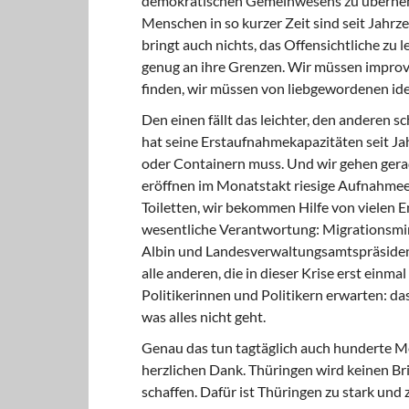
demokratischen Gemeinwesens zu übernehmen
Menschen in so kurzer Zeit sind seit Jah
bringt auch nichts, das Offensichtliche zu 
genug an ihre Grenzen. Wir müssen improvi
finden, wir müssen von liebgewordenen i
Den einen fällt das leichter, den anderen s
hat seine Erstaufnahmekapazitäten seit Ja
oder Containern muss. Und wir gehen gerad
eröffnen im Monatstakt riesige Aufnahmee
Toiletten, wir bekommen Hilfe von vielen E
wesentliche Verantwortung: Migrationsmini
Albin und Landesverwaltungsamtspräsident 
alle anderen, die in dieser Krise erst einm
Politikerinnen und Politikern erwarten: da
was alles nicht geht.
Genau das tun tagtäglich auch hunderte 
herzlichen Dank. Thüringen wird keinen Brie
schaffen. Dafür ist Thüringen zu stark und z