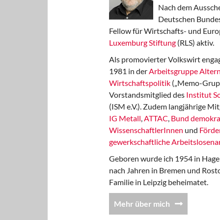
Nach dem Aussche
Deutschen Bundest
Fellow für Wirtschafts- und Euro
Luxemburg Stiftung
(RLS) aktiv.
Als promovierter Volkswirt engag
1981 in der
Arbeitsgruppe Altern
Wirtschaftspolitik
(„Memo-Gruppe
Vorstandsmitglied des
Institut 
(ISM e.V.). Zudem langjährige Mit
IG Metall
,
ATTAC
,
Bund demokra
WissenschaftlerInnen
und
Förde
gewerkschaftliche Arbeitslosenar
Geboren wurde ich 1954 in Hage
nach Jahren in Bremen und Rost
Familie in Leipzig beheimatet.
Mehr über mich