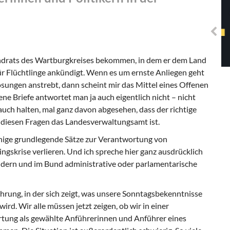
Solidarisches EUropa -
Mosaiklinke Perspektiven
drats des Wartburgkreises bekommen, in dem er dem Land
 Flüchtlinge ankündigt. Wenn es um ernste Anliegen geht
ungen anstrebt, dann scheint mir das Mittel eines Offenen
fene Briefe antwortet man ja auch eigentlich nicht – nicht
h auch halten, mal ganz davon abgesehen, dass der richtige
u diesen Fragen das Landesverwaltungsamt ist.
einige grundlegende Sätze zur Verantwortung von
lingskrise verlieren. Und ich spreche hier ganz ausdrücklich
ndern und im Bund administrative oder parlamentarische
ährung, in der sich zeigt, was unsere Sonntagsbekenntnisse
rd. Wir alle müssen jetzt zeigen, ob wir in einer
ortung als gewählte Anführerinnen und Anführer eines