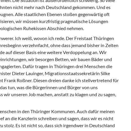
. Die Situation ist außerordentlich schwierig. So viele
rzehnten nicht mehr nach Deutschland gekommen. Und es
leugnen. Alle staatlichen Ebenen stoßen gegenwärtig oft
sieren, wir müssen kurzfristig pragmatische Lösungen
deologischen Ruhekissen Abschied nehmen.
chwerer. Ich weiß, wovon ich rede. Der Freistaat Thüringen
hresbeginn verzehnfacht, ohne dass jemand bisher in Zelten
e auf dieser Basis eine weitere Verdoppelung an. Wir
inrichtungen, wir besorgen Betten, wir bauen Bäder und
ngagierten. Dafür tragen in Thüringen drei Menschen die
ster Dieter Lauinger, Migrationsstaatssekretärin Silke
Frank Roßner. Diesen dreien danke ich stellvertretend für
al das tun, was die Bürgerinnen und Bürger von uns
ss wir unseren Job machen, anstatt zu klagen und zu sagen,
Menschen in den Thüringer Kommunen. Auch dafür meinen
f an die Kanzlerin schreiben und sagen, dass wir es nicht
u stolz. Es ist nicht so, dass sich irgendwer in Deutschland