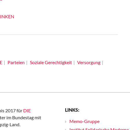
 LINKEN
E
Parteien
Soziale Gerechtigkeit
Versorgung
LINKS:
bis 2017 für
DIE
er im Bundestag mit
Memo-Gruppe
pzig-Land.
Institut Solidarische Moderne