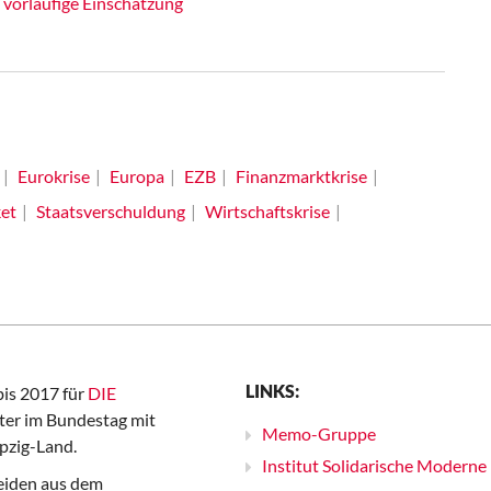
 vorläufige Einschätzung
Eurokrise
Europa
EZB
Finanzmarktkrise
et
Staatsverschuldung
Wirtschaftskrise
LINKS:
bis 2017 für
DIE
er im Bundestag mit
Memo-Gruppe
pzig-Land.
Institut Solidarische Moderne
iden aus dem