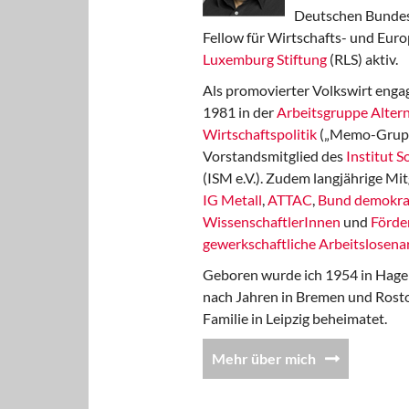
Deutschen Bundest
Fellow für Wirtschafts- und Euro
Luxemburg Stiftung
(RLS) aktiv.
Als promovierter Volkswirt engag
1981 in der
Arbeitsgruppe Altern
Wirtschaftspolitik
(„Memo-Gruppe
Vorstandsmitglied des
Institut 
(ISM e.V.). Zudem langjährige Mit
IG Metall
,
ATTAC
,
Bund demokra
WissenschaftlerInnen
und
Förde
gewerkschaftliche Arbeitslosenar
Geboren wurde ich 1954 in Hage
nach Jahren in Bremen und Rost
Familie in Leipzig beheimatet.
Mehr über mich