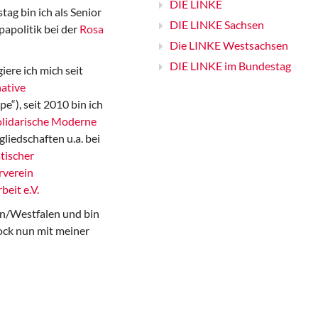
DIE LINKE
ag bin ich als Senior
DIE LINKE Sachsen
papolitik bei der
Rosa
Die LINKE Westsachsen
DIE LINKE im Bundestag
iere ich mich seit
ative
“), seit 2010 bin ich
Solidarische Moderne
gliedschaften u.a. bei
tischer
rverein
beit e.V.
n/Westfalen und bin
ock nun mit meiner