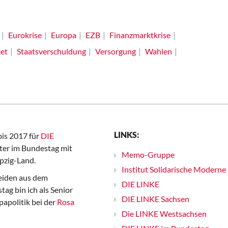
Eurokrise
Europa
EZB
Finanzmarktkrise
et
Staatsverschuldung
Versorgung
Wahlen
LINKS:
bis 2017 für
DIE
er im Bundestag mit
Memo-Gruppe
pzig-Land.
Institut Solidarische Moderne
iden aus dem
DIE LINKE
ag bin ich als Senior
DIE LINKE Sachsen
papolitik bei der
Rosa
Die LINKE Westsachsen