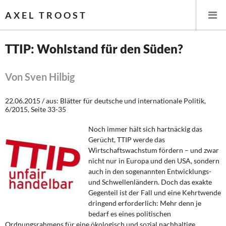
AXEL TROOST
TTIP: Wohlstand für den Süden?
Startseite
Von Sven Hilbig
Themen
22.06.2015 / aus: Blätter für deutsche und internationale Politik,
6/2015, Seite 33-35
Leitlinien linker Wirtschafts- und Finanzpolitik
Noch immer hält sich hartnäckig das
Wirtschaftspolitik
Gerücht, TTIP werde das
Wirtschaftswachstum fördern – und zwar
nicht nur in Europa und den USA, sondern
Steuer- und Finanzpolitik
auch in den sogenannten Entwicklungs-
und Schwellenländern. Doch das exakte
Öffentliche Infrastruktur und Daseinsvorsorge
Gegenteil ist der Fall und eine Kehrtwende
dringend erforderlich: Mehr denn je
Eurokrise und Griechenland
bedarf es eines politischen
Ordnungsrahmens für eine ökologisch und sozial nachhaltige