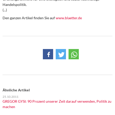
DIE LINKE
Handelspolitik.
(...)
Weitere Themen
Den ganzen Artikel finden Sie auf
www.blaetter.de
Memo-Gruppe
Institut Solidarische Moderne
Rosa-Luxemburg-Stiftung
Über mich
Kontakt
Ähnliche Artikel
25.10.2011
GREGOR GYSI: 90 Prozent unserer Zeit darauf verwenden, Politik zu
machen