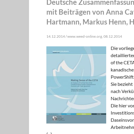
Deutsche Zusammenfassung
mit Beiträgen von Anna Cav
Hartmann, Markus Henn, H
14.12.2014 / www.weed-online.org, 08.12.2014
Die vorlieg
detaillier
of the CET
kanadische
PowerShift 
Sie bezieht
nach Verkü
Nachrichte
Die hier v
Investition
Daseinsvor
Arbeitnehm