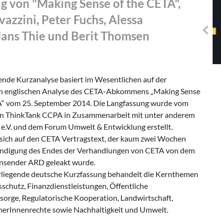
 von "Making Sense of the CETA",
Solidarisches EUropa -
Mosaiklinke Perspektiven
azzini, Peter Fuchs, Alessa
ans Thie und Berit Thomsen
ende Kurzanalyse basiert im Wesentlichen auf der
ten englischen Analyse des CETA-Abkommens „Making Sense
A“ vom 25. September 2014. Die Langfassung wurde vom
n ThinkTank CCPA in Zusammenarbeit mit unter anderem
e.V. und dem Forum Umwelt & Entwicklung erstellt.
 sich auf den CETA Vertragstext, der kaum zwei Wochen
ndigung des Endes der Verhandlungen von CETA von dem
nsender ARD geleakt wurde.
orliegende deutsche Kurzfassung behandelt die Kernthemen
sschutz, Finanzdienstleistungen, Öffentliche
sorge, Regulatorische Kooperation, Landwirtschaft,
erInnenrechte sowie Nachhaltigkeit und Umwelt.