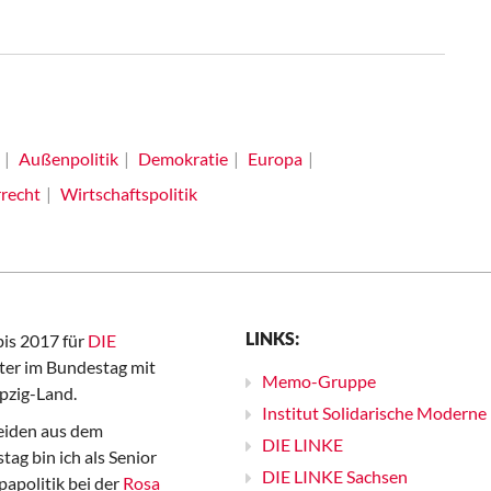
Außenpolitik
Demokratie
Europa
recht
Wirtschaftspolitik
LINKS:
bis 2017 für
DIE
er im Bundestag mit
Memo-Gruppe
pzig-Land.
Institut Solidarische Moderne
iden aus dem
DIE LINKE
ag bin ich als Senior
DIE LINKE Sachsen
papolitik bei der
Rosa