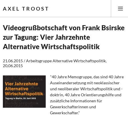
AXEL TROOST
Videogrußbotschaft von Frank Bsirske
zur Tagung: Vier Jahrzehnte
Startseite
Alternative Wirtschaftspolitik
Themen
21.06.2015 / Arbeitsgruppe Alternative Wirtschaftspolitik,
20,06.2015
Leitlinien linker Wirtschafts- und Finanzpolitik
"40 Jahre Memogruppe, das sind 40 Jahre
Wirtschaftspolitik
Auseinandersetzung mit neoklassischer
und neoliberaler Wirtschaftspolitik und -
Steuer- und Finanzpolitik
doktrin, 40 Jahre Orientierungshilfe und
zusätzliche Informationen für
Öffentliche Infrastruktur und Daseinsvorsorge
Gewerkschafterinnen und
Gewerkschafter."
Eurokrise und Griechenland