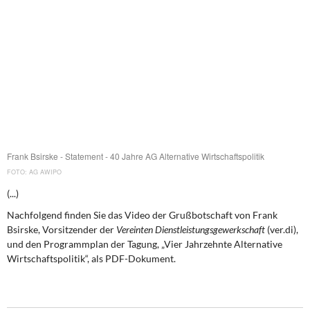
DIE LINKE
Weitere Themen
Memo-Gruppe
Institut Solidarische Moderne
Rosa-Luxemburg-Stiftung
Frank Bsirske - Statement - 40 Jahre AG Alternative Wirtschaftspolitik
AG AWIPO
Über mich
(...)
Kontakt
Nachfolgend finden Sie das Video der Grußbotschaft von Frank
Bsirske, Vorsitzender der
Vereinten Dienstleistungsgewerkschaft
(ver.di),
und den Programmplan der Tagung, „Vier Jahrzehnte Alternative
Wirtschaftspolitik“, als PDF-Dokument.