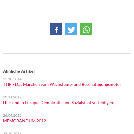
DIE LINKE
Weitere Themen
Memo-Gruppe
Institut Solidarische Moderne
Rosa-Luxemburg-Stiftung
Ähnliche Artikel
Über mich
12.10.2014
TTIP - Das Märchen vom Wachstums- und Beschäftigungsmotor
Kontakt
13.11.2012
Hier und in Europa: Demokratie und Sozialstaat verteidigen!
26.04.2012
MEMORANDUM 2012
25.10.2011