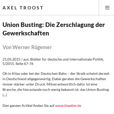
AXEL TROOST
Union Busting: Die Zerschlagung der
Gewerkschaften
Startseite
Themen
Von Werner Rügemer
Leitlinien linker Wirtschafts- und Finanzpolitik
21.05.2015 / aus: Blätter für deutsche und internationale Politik,
5/2015, Seite 67-76
Wirtschaftspolitik
Ob in Kitas oder bei der Deutschen Bahn – der Streik scheint derzeit
in Deutschland allgegenwärtig. Dabei geraten die Gewerkschaften
Steuer- und Finanzpolitik
immer stärker unter Druck. Mitverantwortlich dafür ist eine
Branche, die hierzulande noch wenig bekannt ist: das Union Busting.
Öffentliche Infrastruktur und Daseinsvorsorge
(...)
Eurokrise und Griechenland
Den ganzen Artikel finden Sie auf
www.blaetter.de