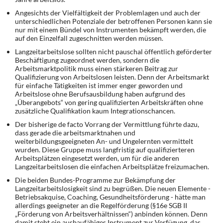
DIE LINKE
Angesichts der Vielfältigkeit der Problemlagen und auch der
unterschiedlichen Potenziale der betroffenen Personen kann sie
Weitere Themen
nur mit einem Bündel von Instrumenten bekämpft werden, die
auf den Einzelfall zugeschnitten werden müssen.
Memo-Gruppe
Langzeitarbeitslose sollten nicht pauschal öffentlich geförderter
Beschäftigung zugeordnet werden, sondern die
Arbeitsmarktpolitik muss einen stärkeren Beitrag zur
Institut Solidarische Moderne
Qualifizierung von Arbeitslosen leisten. Denn der Arbeitsmarkt
für einfache Tätigkeiten ist immer enger geworden und
Arbeitslose ohne Berufsausbildung haben aufgrund des
Rosa-Luxemburg-Stiftung
„Überangebots“ von gering qualifizierten Arbeitskräften ohne
zusätzliche Qualifikation kaum Integrationschancen.
Der bisherige de facto Vorrang der Vermittlung führte dazu,
Über mich
dass gerade die arbeitsmarktnahen und
weiterbildungsgeeigneten An- und Ungelernten vermittelt
Kontakt
wurden. Diese Gruppe muss langfristig auf qualifizierteren
Arbeitsplätzen eingesetzt werden, um für die anderen
Langzeitarbeitslosen die einfachen Arbeitsplätze freizumachen.
Die beiden Bundes-Programme zur Bekämpfung der
Langzeitarbeitslosigkeit sind zu begrüßen. Die neuen Elemente -
Betriebsakquise, Coaching, Gesundheitsförderung - hätte man
allerdings geeigneter an die Regelförderung (§16e SGB II
„Förderung von Arbeitsverhältnissen“) anbinden können. Denn
damit steht ein ausbaufähiges Instrument zur Verfügung, das