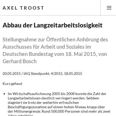
AXEL TROOST
Abbau der Langzeitarbeitslosigkeit
Startseite
Stellungnahme zur Öffentlichen Anhörung des
Ausschusses für Arbeit und Soziales im
Themen
Deutschen Bundestag vom 18. Mai 2015, von
Leitlinien linker Wirtschafts- und Finanzpolitik
Gerhard Bosch
Wirtschaftspolitik
20.05.2015 / IAQ Standpunkt, 4/2015, 18.05.2015
Steuer- und Finanzpolitik
Kurz gefasst
Im Wirtschaftsaufschwung 2005 bis 2008 konnte die Zahl der
Öffentliche Infrastruktur und Daseinsvorsorge
Langzeitarbeitslosen deutlich verringert werden. Seitdem
stagniert sie trotz der weiterhin erfreulichen
Beschäftigungszunahme auf einem hohen Niveau knapp über
Eurokrise und Griechenland
der Millionengrenze. Rund 500.000 Personen sind mehr als zwei
Jahre arbeitslos.