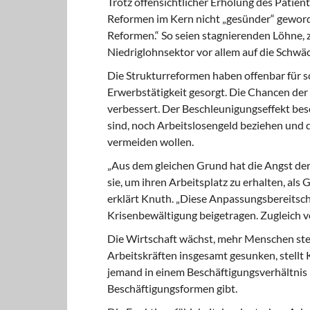
Trotz offensichtlicher Erholung des Patien
Reformen im Kern nicht „gesünder“ geworde
Reformen.“ So seien stagnierenden Löhne
Niedriglohnsektor vor allem auf die Schwä
Die Strukturreformen haben offenbar für sc
Erwerbstätigkeit gesorgt. Die Chancen der 
verbessert. Der Beschleunigungseffekt besc
sind, noch Arbeitslosengeld beziehen und 
vermeiden wollen.
„Aus dem gleichen Grund hat die Angst de
sie, um ihren Arbeitsplatz zu erhalten, als
erklärt Knuth. „Diese Anpassungsbereitsc
Krisenbewältigung beigetragen. Zugleich ve
Die Wirtschaft wächst, mehr Menschen steh
Arbeitskräften insgesamt gesunken, stellt K
jemand in einem Beschäftigungsverhältnis
Beschäftigungsformen gibt.