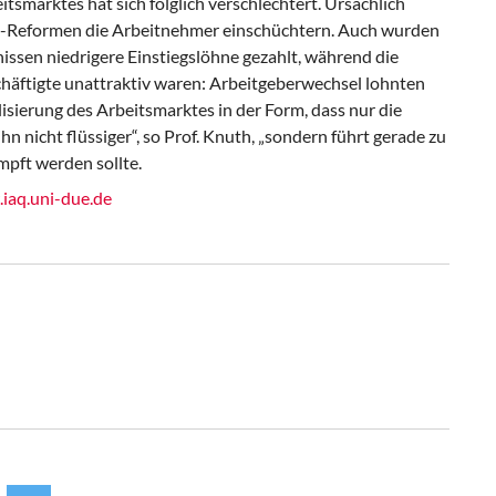
tsmarktes hat sich folglich verschlechtert. Ursächlich
artz-Reformen die Arbeitnehmer einschüchtern. Auch wurden
ssen niedrigere Einstiegslöhne gezahlt, während die
häftigte unattraktiv waren: Arbeitgeberwechsel lohnten
ilisierung des Arbeitsmarktes in der Form, dass nur die
 nicht flüssiger“, so Prof. Knuth, „sondern führt gerade zu
mpft werden sollte.
iaq.uni-due.de