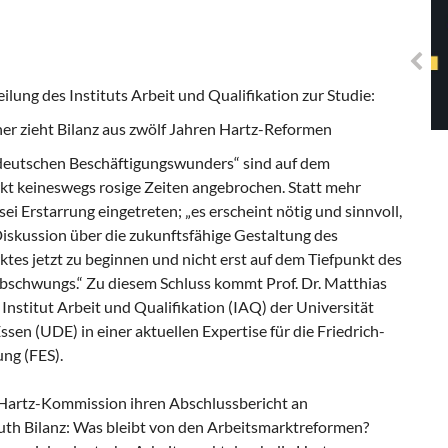
Solidarisches EUropa -
Mosaiklinke Perspektiven
ilung des Instituts Arbeit und Qualifikation zur Studie:
er zieht Bilanz aus zwölf Jahren Hartz-Reformen
„deutschen Beschäftigungswunders“ sind auf dem
kt keineswegs rosige Zeiten angebrochen. Statt mehr
 sei Erstarrung eingetreten; „es erscheint nötig und sinnvoll,
iskussion über die zukunftsfähige Gestaltung des
tes jetzt zu beginnen und nicht erst auf dem Tiefpunkt des
bschwungs.“ Zu diesem Schluss kommt Prof. Dr. Matthias
nstitut Arbeit und Qualifikation (IAQ) der Universität
sen (UDE) in einer aktuellen Expertise für die Friedrich-
ung (FES).
Hartz-Kommission ihren Abschlussbericht an
uth Bilanz: Was bleibt von den Arbeitsmarktreformen?