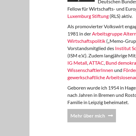
Deutschen Bundest
Fellow für Wirtschafts- und Euro
Luxemburg Stiftung
(RLS) aktiv.
Als promovierter Volkswirt engag
1981 in der
Arbeitsgruppe Altern
Wirtschaftspolitik
(„Memo-Gruppe
Vorstandsmitglied des
Institut 
(ISM e.V.). Zudem langjährige Mit
IG Metall
,
ATTAC
,
Bund demokra
WissenschaftlerInnen
und
Förde
gewerkschaftliche Arbeitslosenar
Geboren wurde ich 1954 in Hage
nach Jahren in Bremen und Rost
Familie in Leipzig beheimatet.
Mehr über mich