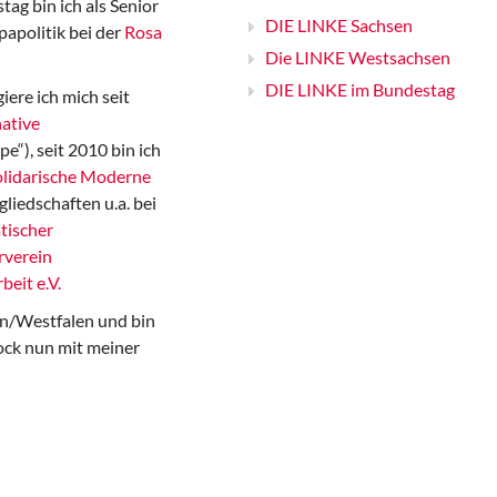
ag bin ich als Senior
DIE LINKE Sachsen
papolitik bei der
Rosa
Die LINKE Westsachsen
DIE LINKE im Bundestag
iere ich mich seit
ative
“), seit 2010 bin ich
Solidarische Moderne
gliedschaften u.a. bei
tischer
rverein
beit e.V.
n/Westfalen und bin
ock nun mit meiner