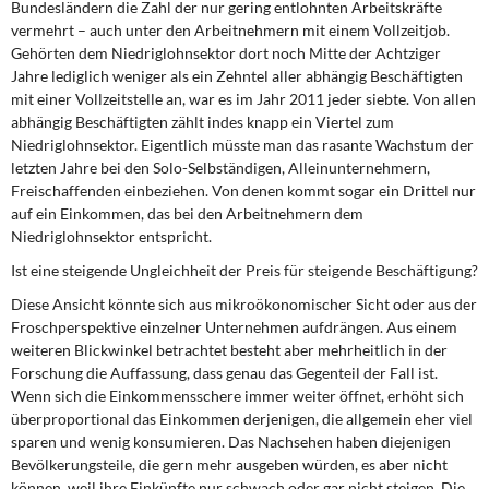
Bundesländern die Zahl der nur gering entlohnten Arbeitskräfte
vermehrt – auch unter den Arbeitnehmern mit einem Vollzeitjob.
Gehörten dem Niedriglohnsektor dort noch Mitte der Achtziger
Jahre lediglich weniger als ein Zehntel aller abhängig Beschäftigten
mit einer Vollzeitstelle an, war es im Jahr 2011 jeder siebte. Von allen
abhängig Beschäftigten zählt indes knapp ein Viertel zum
Niedriglohnsektor. Eigentlich müsste man das rasante Wachstum der
letzten Jahre bei den Solo-Selbständigen, Alleinunternehmern,
Freischaffenden einbeziehen. Von denen kommt sogar ein Drittel nur
auf ein Einkommen, das bei den Arbeitnehmern dem
Niedriglohnsektor entspricht.
Ist eine steigende Ungleichheit der Preis für steigende Beschäftigung?
Diese Ansicht könnte sich aus mikroökonomischer Sicht oder aus der
Froschperspektive einzelner Unternehmen aufdrängen. Aus einem
weiteren Blickwinkel betrachtet besteht aber mehrheitlich in der
Forschung die Auffassung, dass genau das Gegenteil der Fall ist.
Wenn sich die Einkommensschere immer weiter öffnet, erhöht sich
überproportional das Einkommen derjenigen, die allgemein eher viel
sparen und wenig konsumieren. Das Nachsehen haben diejenigen
Bevölkerungsteile, die gern mehr ausgeben würden, es aber nicht
können, weil ihre Einkünfte nur schwach oder gar nicht steigen. Die