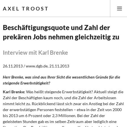
AXEL TROOST
Beschäftigungsquote und Zahl der
prekären Jobs nehmen gleichzeitig zu
Startseite
Themen
Interview mit Karl Brenke
Leitlinien linker Wirtschafts- und Finanzpolitik
26.11.2013 / www.dgb.de, 21.11.2013
Herr Brenke, was sind aus Ihrer Sicht die wesentlichen Gründe für die
Wirtschaftspolitik
steigende Erwerbstätigkeit?
Steuer- und Finanzpolitik
Karl Brenke:
Was heißt steigende Erwerbstätigkeit? Aktuell steigt die
Zahl der Beschäftigten kaum noch, und die Zahl der Arbeitslosen
nimmt leicht zu. Rückblickend lässt sich zwar ein Anstieg bei der Zahl
Öffentliche Infrastruktur und Daseinsvorsorge
der erwerbstätigen Personen feststellen – etwa in der Zeit von 2000
bis 2013 um 6 Prozent oder 2,3 Millionen. Bei der Zahl der
Eurokrise und Griechenland
geleisteten Stunden gab es im selben Zeitraum aber lediglich eine