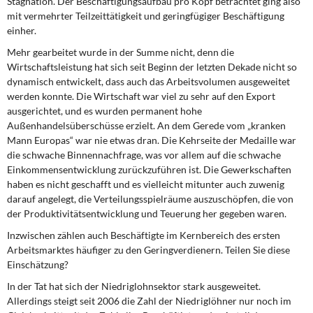
Stagnation. Der Beschäftigungsaufbau pro Kopf betrachtet ging also
DIE LINKE
mit vermehrter Teilzeittätigkeit und geringfügiger Beschäftigung
einher.
Weitere Themen
Mehr gearbeitet wurde in der Summe nicht, denn die
Wirtschaftsleistung hat sich seit Beginn der letzten Dekade nicht so
Memo-Gruppe
dynamisch entwickelt, dass auch das Arbeitsvolumen ausgeweitet
werden konnte. Die Wirtschaft war viel zu sehr auf den Export
Institut Solidarische Moderne
ausgerichtet, und es wurden permanent hohe
Außenhandelsüberschüsse erzielt. An dem Gerede vom „kranken
Mann Europas“ war nie etwas dran. Die Kehrseite der Medaille war
Rosa-Luxemburg-Stiftung
die schwache Binnennachfrage, was vor allem auf die schwache
Einkommensentwicklung zurückzuführen ist. Die Gewerkschaften
Über mich
haben es nicht geschafft und es vielleicht mitunter auch zuwenig
darauf angelegt, die Verteilungsspielräume auszuschöpfen, die von
Kontakt
der Produktivitätsentwicklung und Teuerung her gegeben waren.
Inzwischen zählen auch Beschäftigte im Kernbereich des ersten
Arbeitsmarktes häufiger zu den Geringverdienern. Teilen Sie diese
Einschätzung?
In der Tat hat sich der Niedriglohnsektor stark ausgeweitet.
Allerdings steigt seit 2006 die Zahl der Niedriglöhner nur noch im