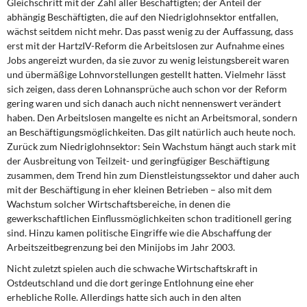
Gleichschritt mit der Zahl aller Beschäftigten; der Anteil der
abhängig Beschäftigten, die auf den Niedriglohnsektor entfallen,
wächst seitdem nicht mehr. Das passt wenig zu der Auffassung, dass
erst mit der HartzIV-Reform die Arbeitslosen zur Aufnahme eines
Jobs angereizt wurden, da sie zuvor zu wenig leistungsbereit waren
und übermäßige Lohnvorstellungen gestellt hatten. Vielmehr lässt
sich zeigen, dass deren Lohnansprüche auch schon vor der Reform
gering waren und sich danach auch nicht nennenswert verändert
haben. Den Arbeitslosen mangelte es nicht an Arbeitsmoral, sondern
an Beschäftigungsmöglichkeiten. Das gilt natürlich auch heute noch.
Zurück zum Niedriglohnsektor: Sein Wachstum hängt auch stark mit
der Ausbreitung von Teilzeit- und geringfügiger Beschäftigung
zusammen, dem Trend hin zum Dienstleistungssektor und daher auch
mit der Beschäftigung in eher kleinen Betrieben – also mit dem
Wachstum solcher Wirtschaftsbereiche, in denen die
gewerkschaftlichen Einflussmöglichkeiten schon traditionell gering
sind. Hinzu kamen politische Eingriffe wie die Abschaffung der
Arbeitszeitbegrenzung bei den Minijobs im Jahr 2003.
Nicht zuletzt spielen auch die schwache Wirtschaftskraft in
Ostdeutschland und die dort geringe Entlohnung eine eher
erhebliche Rolle. Allerdings hatte sich auch in den alten