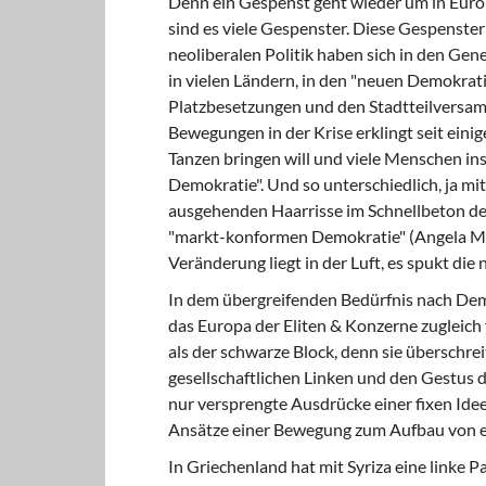
Denn ein Gespenst geht wieder um in Eur
sind es viele Gespenster. Diese Gespenster
neoliberalen Politik haben sich in den Ge
in vielen Ländern, in den "neuen Demokra
Platzbesetzungen und den Stadtteilversam
Bewegungen in der Krise erklingt seit eini
Tanzen bringen will und viele Menschen insp
Demokratie". Und so unterschiedlich, ja mi
ausgehenden Haarrisse im Schnellbeton der
"markt-konformen Demokratie" (Angela Mer
Veränderung liegt in der Luft, es spukt die
In dem übergreifenden Bedürfnis nach Dem
das Europa der Eliten & Konzerne zugleich 
als der schwarze Block, denn sie überschrei
gesellschaftlichen Linken und den Gestus d
nur versprengte Ausdrücke einer fixen Idee
Ansätze einer Bewegung zum Aufbau von 
In Griechenland hat mit Syriza eine linke P