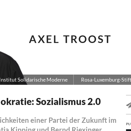
AXEL TROOST
Institut Solidarische Moderne
Rosa-Luxemburg-Stif
ratie: Sozialismus 2.0
chkeiten einer Partei der Zukunft im
PU
ja Kipping und Bernd Riexinger