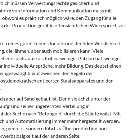
nstlich müssen Verwertungsrechte gesichert und
enform von Information und Kommunikation muss mit
obwohl es praktisch möglich wäre, den Zugang für alle
g der Produktion gerät in offensichtlichen Widerspruch zur
n eines guten Lebens für alle und der öden Wirklichkeit
g, die lähmen, aber auch mobilisieren kann. Viele
heitsspielräume als früher: weniger Patriarchat, weniger
hr individuelle Ansprüche, mehr Bildung. Das deutet einen
 eingezwängt bleibt zwischen den Regeln der
postdemokratisch entleerten Staatsapparates und den
.
eich aber auf Sand gebaut ist. Denn sie ächzt unter der
 aufgrund seiner ungerechten Verteilung in
f der Suche nach "Betongold" durch die Städte walzt. Mit
h und Automatisierung immer mehr hergestellt werden.
gung genutzt, sondern führt zu Überproduktion und
werbslosigkeit auf der anderen Seite.