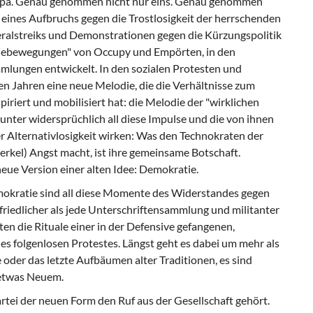
opa. Genau genommen nicht nur eins. Genau genommen
 eines Aufbruchs gegen die Trostlosigkeit der herrschenden
neralstreiks und Demonstrationen gegen die Kürzungspolitik
tiebewegungen" von Occupy und Empörten, in den
mlungen entwickelt. In den sozialen Protesten und
gen Jahren eine neue Melodie, die die Verhältnisse zum
iriert und mobilisiert hat: die Melodie der "wirklichen
tunter widersprüchlich all diese Impulse und die von ihnen
 Alternativlosigkeit wirken: Was den Technokraten der
kel) Angst macht, ist ihre gemeinsame Botschaft.
 neue Version einer alten Idee: Demokratie.
okratie sind all diese Momente des Widerstandes gegen
friedlicher als jede Unterschriftensammlung und militanter
ten die Rituale einer in der Defensive gefangenen,
es folgenlosen Protestes. Längst geht es dabei um mehr als
 oder das letzte Aufbäumen alter Traditionen, es sind
etwas Neuem.
artei der neuen Form den Ruf aus der Gesellschaft gehört.