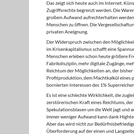
Das zeigt sich heute auch im Internet. Kü
Zugriffsrechte begrenzt werden. Die War
großem Aufwand aufrechterhalten werden, 
Menschen zu öffnen. Die Vergesellschaftun
privaten Aneignung.
Der Widerspruch zwischen den Möglichkeite
im Krisenkapitalismus schafft eine Spannun
Menschen erleben schon heute größere Frei
Fabrikdisziplin, mehr digitale Zugänge, me
Reichtum der Möglichkeiten an, der bisher
Profitproduktion, dem Machtkalkül eines 
bornierten Interessen des 1% Superreicher
Es ist eine schlechte Wirklichkeit, die zugl
zerstörerischen Kraft eines Reichtums, der
Spekulationsblasen um die Welt jagt und au
immer weniger Aufwand kann dank Hightec
Aber das wird nicht zur Bedürfnisbefriedi
Überforderung auf der einen und Langzeiter