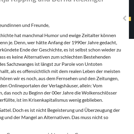
Solidarisches EUropa -
Mosaiklinke Perspektiven
reundinnen und Freunde,
eschichte hat manchmal Humor und ewige Zeitalter können
 denn je. Denn, wer hätte Anfang der 1990er Jahre gedacht,
rkündete Ende der Geschichte, es ist selbst schon wieder zu
dass es keine Alternativen zum schlechten Bestehenden
des Sachzwanges ist längst zur Parole von Untoten
llt, als es offensichtlich mit dem realen Leben der meisten
hören wir es noch, aus dem Fernsehen und den Zeitungen,
den Onlineportalen der Verlagshäuser, allein: Vom
, das noch zu Beginn der 00er Jahre die Wolkenschlösser
erfüllte, ist im Krisenkapitalismus wenig geblieben.
 Sattel. Doch es ist nicht Begeisterung und Überzeugung der
ng und der Mangel an Alternativen. Das muss nicht so