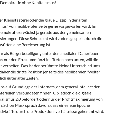
 Demokratie ohne Kapitalismus!
r Kleinstaaterei oder die graue Disziplin der alten
mus" von neoliberaler Seite gerne vorgeworfen wird. Im
 Demokratie erwächst ja gerade aus der gemeinsamen
sierungen. Diese Sehnsucht wird zudem gespeist durch die
twürfen eine Bereicherung ist.
hr als Bürgerbeteiligung unter dem medialen Dauerfeuer
 nur den Frust ummünzt ins Treten nach unten, will die
t verhelfen. Das ist der berühmte kleine Unterschied ums
daher die dritte Position jenseits des neoliberalen "weiter
ch guter alter Zeiten.
 uns auf Grundlage des Internets, dem general intellect der
materiellen Verbündeten finden. Ob jedoch die digitale
ialismus 2.0 befördert oder nur der Profitmaximierung von
en. Schon Marx sprach davon, dass eine neue Epoche
tivkräfte durch die Produktionsverhältnisse gehemmt wird.