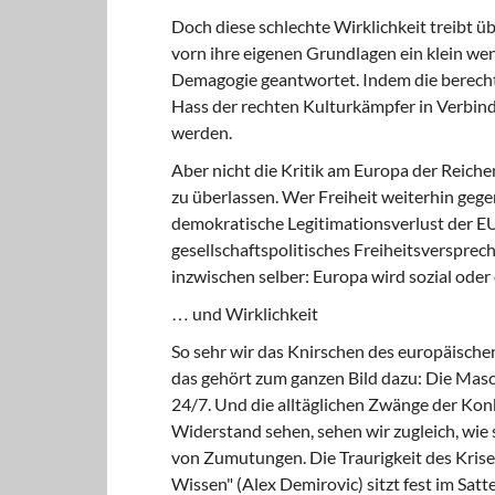
Doch diese schlechte Wirklichkeit treibt üb
vorn ihre eigenen Grundlagen ein klein wen
Demagogie geantwortet. Indem die berechtig
Hass der rechten Kulturkämpfer in Verbindun
werden.
Aber nicht die Kritik am Europa der Reich
zu überlassen. Wer Freiheit weiterhin gegen 
demokratische Legitimationsverlust der EU 
gesellschaftspolitisches Freiheitsversprec
inzwischen selber: Europa wird sozial oder e
… und Wirklichkeit
So sehr wir das Knirschen des europäischen
das gehört zum ganzen Bild dazu: Die Masch
24/7. Und die alltäglichen Zwänge der Kon
Widerstand sehen, sehen wir zugleich, wie 
von Zumutungen. Die Traurigkeit des Krisen
Wissen" (Alex Demirovic) sitzt fest im Satte