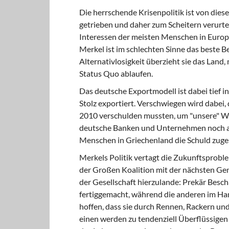
Die herrschende Krisenpolitik ist von die
getrieben und daher zum Scheitern verurteil
Interessen der meisten Menschen in Europa
Merkel ist im schlechten Sinne das beste Be
Alternativlosigkeit überzieht sie das Land,
Status Quo ablaufen.
Das deutsche Exportmodell ist dabei tief in 
Stolz exportiert. Verschwiegen wird dabei,
2010 verschulden mussten, um "unsere" Wa
deutsche Banken und Unternehmen noch an
Menschen in Griechenland die Schuld zug
Merkels Politik vertagt die Zukunftsprobl
der Großen Koalition mit der nächsten Gene
der Gesellschaft hierzulande: Prekär Besc
fertiggemacht, während die anderen im Ha
hoffen, dass sie durch Rennen, Rackern un
einen werden zu tendenziell Überflüssigen