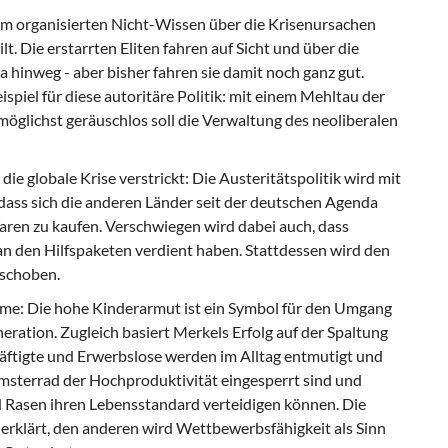
sem organisierten Nicht-Wissen über die Krisenursachen
t. Die erstarrten Eliten fahren auf Sicht und über die
 hinweg - aber bisher fahren sie damit noch ganz gut.
ispiel für diese autoritäre Politik: mit einem Mehltau der
 möglichst geräuschlos soll die Verwaltung des neoliberalen
die globale Krise verstrickt: Die Austeritätspolitik wird mit
 dass sich die anderen Länder seit der deutschen Agenda
ren zu kaufen. Verschwiegen wird dabei auch, dass
 den Hilfspaketen verdient haben. Stattdessen wird den
eschoben.
eme: Die hohe Kinderarmut ist ein Symbol für den Umgang
ration. Zugleich basiert Merkels Erfolg auf der Spaltung
häftigte und Erwerbslose werden im Alltag entmutigt und
msterrad der Hochproduktivität eingesperrt sind und
d Rasen ihren Lebensstandard verteidigen können. Die
 erklärt, den anderen wird Wettbewerbsfähigkeit als Sinn