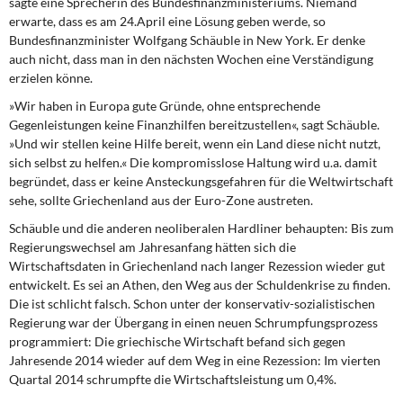
sagte eine Sprecherin des Bundesfinanzministeriums. Niemand
erwarte, dass es am 24.April eine Lösung geben werde, so
Bundesfinanzminister Wolfgang Schäuble in New York. Er denke
auch nicht, dass man in den nächsten Wochen eine Verständigung
erzielen könne.
»Wir haben in Europa gute Gründe, ohne entsprechende
Gegenleistungen keine Finanzhilfen bereitzustellen«, sagt Schäuble.
»Und wir stellen keine Hilfe bereit, wenn ein Land diese nicht nutzt,
sich selbst zu helfen.« Die kompromisslose Haltung wird u.a. damit
begründet, dass er keine Ansteckungsgefahren für die Weltwirtschaft
sehe, sollte Griechenland aus der Euro-Zone austreten.
Schäuble und die anderen neoliberalen Hardliner behaupten: Bis zum
Regierungswechsel am Jahresanfang hätten sich die
Wirtschaftsdaten in Griechenland nach langer Rezession wieder gut
entwickelt. Es sei an Athen, den Weg aus der Schuldenkrise zu finden.
Die ist schlicht falsch. Schon unter der konservativ-sozialistischen
Regierung war der Übergang in einen neuen Schrumpfungsprozess
programmiert: Die griechische Wirtschaft befand sich gegen
Jahresende 2014 wieder auf dem Weg in eine Rezession: Im vierten
Quartal 2014 schrumpfte die Wirtschaftsleistung um 0,4%.