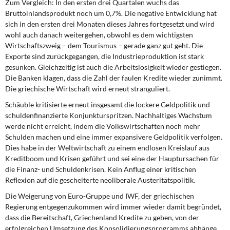
Zum Vergleich: In den ersten drei Quartalen wuchs das
Bruttoinlandsprodukt noch um 0,7%. Die negative Entwicklung hat
sich in den ersten drei Monaten dieses Jahres fortgesetzt und wird
wohl auch danach weitergehen, obwohl es dem wichtigsten
Wirtschaftszweig – dem Tourismus – gerade ganz gut geht. Die
Exporte sind zurückgegangen, die Industrieproduktion ist stark
gesunken. Gleichzeitig ist auch die Arbeitslosigkeit wieder gestiegen.
Die Banken klagen, dass die Zahl der faulen Kredite wieder zunimmt.
Die griechische Wirtschaft wird erneut stranguliert.
Schäuble kritisierte erneut insgesamt die lockere Geldpolitik und
schuldenfinanzierte Konjunkturspritzen. Nachhaltiges Wachstum
werde nicht erreicht, indem die Volkswirtschaften noch mehr
Schulden machen und eine immer expansivere Geldpolitik verfolgen.
Dies habe in der Weltwirtschaft zu einem endlosen Kreislauf aus
Kreditboom und Krisen geführt und sei eine der Hauptursachen für
die Finanz- und Schuldenkrisen. Kein Anflug einer kritischen
Reflexion auf die gescheiterte neoliberale Austeritätspolitik.
Die Weigerung von Euro-Gruppe und IWF, der griechischen
Regierung entgegenzukommen wird immer wieder damit begründet,
dass die Bereitschaft, Griechenland Kredite zu geben, von der
erfolgreichen Umsetzung des Konsolidierungsprogramms abhänge.