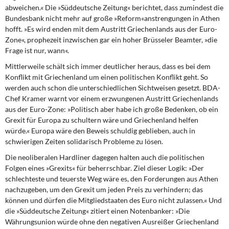
abweichen.« Die »Süddeutsche Zeitung« berichtet, dass zumindest die
Bundesbank nicht mehr auf große »Reform«anstrengungen in Athen
hofft. »Es wird enden mit dem Austritt Griechenlands aus der Euro-
Zone«, prophezeit inzwischen gar ein hoher Brüsseler Beamter, »die
Frage ist nur, wann«.
Mittlerweile schält sich immer deutlicher heraus, dass es bei dem
Konflikt mit Griechenland um einen politischen Konflikt geht. So
werden auch schon die unterschiedlichen Sichtweisen gesetzt. BDA-
Chef Kramer warnt vor einem erzwungenen Austritt Griechenlands
aus der Euro-Zone: »Politisch aber habe ich große Bedenken, ob ein
Grexit für Europa zu schultern wäre und Griechenland helfen
würde.« Europa wäre den Beweis schuldig geblieben, auch in
schwierigen Zeiten solidarisch Probleme zu lösen.
Die neoliberalen Hardliner dagegen halten auch die politischen
Folgen eines »Grexits« für beherrschbar. Ziel dieser Logik: »Der
schlechteste und teuerste Weg wäre es, den Forderungen aus Athen
nachzugeben, um den Grexit um jeden Preis zu verhindern; das
können und dürfen die Mitgliedstaaten des Euro nicht zulassen.« Und
die »Süddeutsche Zeitung« zitiert einen Notenbanker: »Die
Währungsunion würde ohne den negativen Ausreißer Griechenland