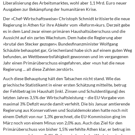
Liberalisierung des Arbeitsmarktes, wohl aber 1,1 Mrd. Euro neuer
Ausgaben zur Bekämpfung der humanitären Krise.
Der »Chef-Wirtschaftsweise« Christoph Schmidt kritisierte die neue
Regierung in Athen für ihre Abkehr vom »Reform«kurs. Derzeit gebe
es in dem Land zwar einen primären Haushaltsüberschuss und die
Aussicht auf ein zartes Wachstum. Dem habe die Regierung aber
»brutal den Stecker gezogen«. Bundesfinanzminister Wolfgang
Schäuble behauptet gar, Griechenland habe sich auf einem guten Weg
befunden, an Wettbewerbsfähigkeit gewonnen und im vergangenen
Jahr einen Primärüberschuss eingefahren, aber »nun hat die neue
Regierung ... all diese Zahlen zerstört«.
Auch diese Behauptung hält den Tatsachen nicht stand. Wie das
griechische Statistikamt in einer ersten Schätzung mitteilte, betrug
der Fehlbetrag im Haushalt (inkl. Zinsen und Schuldentilgung) des
letzten Jahres 3,5% der Wirtschaftsleistung – die EU-Vorgabe von
maximal 3% Defizit wurde damit verfehlt. Die bis Januar amtierende
Regierung aus Konservativen und Sozialdemokraten hatte noch mit
einem Defizit von nur 1,3% gerechnet, die EU-Kommission ging im
März noch von einem Minus von 2,0% aus. Auch das Ziel für den
Primärüberschuss von bisher 1,5% verfehlte Athen klar, er betrug im