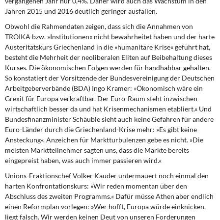
vergangenen Jahr nur 0,4%. Daher wird auch das Wachstum in den
Jahren 2015 und 2016 deutlich geringer ausfallen.
Obwohl die Rahmendaten zeigen, dass sich die Annahmen von
TROIKA bzw. »Institutionen« nicht bewahrheitet haben und der harte
Austeritätskurs Griechenland in die »humanitäre Krise« geführt hat,
besteht die Mehrheit der neoliberalen Eliten auf Beibehaltung dieses
Kurses. Die ökonomischen Folgen werden für handhabbar gehalten.
So konstatiert der Vorsitzende der Bundesvereinigung der Deutschen
Arbeitgeberverbände (BDA) Ingo Kramer: »Ökonomisch wäre ein
Grexit für Europa verkraftbar. Der Euro-Raum steht inzwischen
wirtschaftlich besser da und hat Krisenmechanismen etabliert.« Und
Bundesfinanzminister Schäuble sieht auch keine Gefahren für andere
Euro-Länder durch die Griechenland-Krise mehr: »Es gibt keine
Ansteckung«. Anzeichen für Marktturbulenzen gebe es nicht. »Die
meisten Marktteilnehmer sagten uns, dass die Märkte bereits
eingepreist haben, was auch immer passieren wird.«
Unions-Fraktionschef Volker Kauder untermauert noch einmal den
harten Konfrontationskurs: »Wir reden momentan über den
Abschluss des zweiten Programms.« Dafür müsse Athen aber endlich
einen Reformplan vorlegen: »Wer hofft, Europa würde einknicken,
liegt falsch. Wir werden keinen Deut von unseren Forderungen