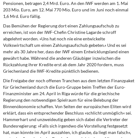
DIE LINKE
Pensionen, betragen 2,4 Mrd. Euro. An den IWF werden am 1. Mai
203 Mio. Euro, am 12. Mai 770 Mio. Euro und im Juni noch einmal
1,6 Mrd. Euro fällig.
Weitere Themen
Das Bemühen der Regierung dort einen Zahlungsaufschub zu
Memo-Gruppe
erreichen, ist von der IWF-Chefin Christine Lagarde schroff
abgelehnt worden. »Uns hat noch nie eine entwickelte
Volkswirtschaft um einen Zahlungsaufschub gebeten.« Und es sei
Institut Solidarische Moderne
mehr als 30 Jahre her, dass der IWF einem Entwicklungsland einen
gewährt habe. Während die anderen Gläubiger inzwischen die
Rosa-Luxemburg-Stiftung
Rückzahlung ihrer Kredite erst ab dem Jahr 2020 fordern, muss
Griechenland die IWF-Kredite pünktlich bedienen.
Über mich
Die Freigabe der noch offenen Tranchen aus dem letzten Finanzpaket
für Griechenland durch die Euro-Gruppe beim Treffen der Euro-
Kontakt
Finanzminister am 24. April in Riga würde für die griechische
Regierung den notwendigen Spielraum für eine Belebung der
Binnenökonomie schaffen. Von Seiten der europäischen Eliten wird
erklärt, dass ein entsprechender Beschluss »schlicht unmöglich« sei.
Hammerhart und unzweideutig geben sich dabei die Vertreter der
Bundesregierung: »Falls sich irgendwo die Vorstellung festgesetzt
hat, man könnte im April auszahlen, ich glaube, da liegt man falsch«,