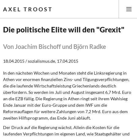
AXEL TROOST
Die politische Elite will den "Grexit"
Startseite
Von Joachim Bischoff und Björn Radke
Themen
18.04.2015 / sozialismus.de, 17.04.2015
Leitlinien linker Wirtschafts- und Finanzpolitik
In den nächsten Wochen und Monaten steht die Linksregierung in
Athen vor enormen finanziellen Zins- und Tilgungsverpflichtungen,
Wirtschaftspolitik
die die laufende Wirtschaftsleistung Griechenlands deutlich
überfordern. So werden im Juli und August insgesamt 6,7 Mrd. Euro
Steuer- und Finanzpolitik
an die EZB fällig. Die Regierung in Athen ringt seit ihrem Wahlsieg
Ende Januar mit der Euro-Gruppe und dem IWF um die
Reformauflagen für weitere Zahlungen von 7,2 Mrd. Euro aus dem
Öffentliche Infrastruktur und Daseinsvorsorge
zweiten Hilfsprogramm, das Ende Juni abläuft.
Eurokrise und Griechenland
Der Druck auf die Regierung wächst. Allein die Kosten für die
laufenden Verpflichtungen im eigenen Land, wie Staatsgehälter und