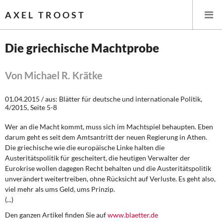
AXEL TROOST
Die griechische Machtprobe
Startseite
Von Michael R. Krätke
Themen
01.04.2015 / aus: Blätter für deutsche und internationale Politik,
4/2015, Seite 5-8
Leitlinien linker Wirtschafts- und Finanzpolitik
Wer an die Macht kommt, muss sich im Machtspiel behaupten. Eben
Wirtschaftspolitik
darum geht es seit dem Amtsantritt der neuen Regierung in Athen.
Die griechische wie die europäische Linke halten die
Austeritätspolitik für gescheitert, die heutigen Verwalter der
Steuer- und Finanzpolitik
Eurokrise wollen dagegen Recht behalten und die Austeritätspolitik
unverändert weitertreiben, ohne Rücksicht auf Verluste. Es geht also,
Öffentliche Infrastruktur und Daseinsvorsorge
viel mehr als ums Geld, ums Prinzip.
(...)
Eurokrise und Griechenland
Den ganzen Artikel finden Sie auf
www.blaetter.de