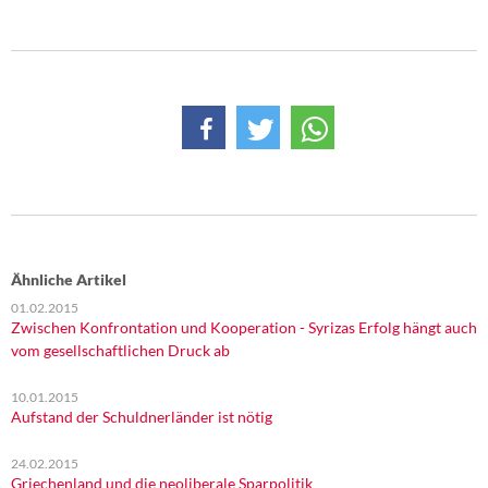
DIE LINKE
Weitere Themen
Memo-Gruppe
Institut Solidarische Moderne
Rosa-Luxemburg-Stiftung
Über mich
Ähnliche Artikel
01.02.2015
Kontakt
Zwischen Konfrontation und Kooperation - Syrizas Erfolg hängt auch
vom gesellschaftlichen Druck ab
10.01.2015
Aufstand der Schuldnerländer ist nötig
24.02.2015
Griechenland und die neoliberale Sparpolitik