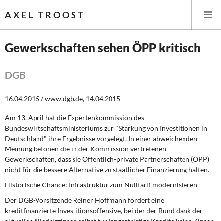
AXEL TROOST
Gewerkschaften sehen ÖPP kritisch
Startseite
DGB
Themen
16.04.2015 / www.dgb.de, 14.04.2015
Leitlinien linker Wirtschafts- und Finanzpolitik
Am 13. April hat die Expertenkommission des
Bundeswirtschaftsministeriums zur "Stärkung von Investitionen in
Wirtschaftspolitik
Deutschland" ihre Ergebnisse vorgelegt. In einer abweichenden
Meinung betonen die in der Kommission vertretenen
Steuer- und Finanzpolitik
Gewerkschaften, dass sie Öffentlich-private Partnerschaften (ÖPP)
nicht für die bessere Alternative zu staatlicher Finanzierung halten.
Öffentliche Infrastruktur und Daseinsvorsorge
Historische Chance: Infrastruktur zum Nulltarif modernisieren
Der DGB-Vorsitzende Reiner Hoffmann fordert eine
Eurokrise und Griechenland
kreditfinanzierte Investitionsoffensive, bei der der Bund dank der
aktuellen Niedrigzinsen selbst für längerfristige Kredite keine Zinsen