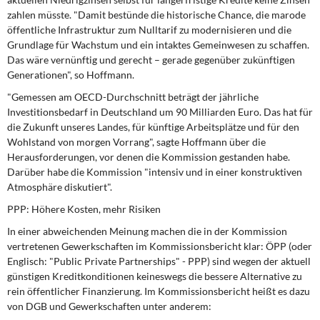
DIE LINKE
zahlen müsste. "Damit bestünde die historische Chance, die marode
öffentliche Infrastruktur zum Nulltarif zu modernisieren und die
Weitere Themen
Grundlage für Wachstum und ein intaktes Gemeinwesen zu schaffen.
Das wäre vernünftig und gerecht – gerade gegenüber zukünftigen
Memo-Gruppe
Generationen", so Hoffmann.
"Gemessen am OECD-Durchschnitt beträgt der jährliche
Institut Solidarische Moderne
Investitionsbedarf in Deutschland um 90 Milliarden Euro. Das hat für
die Zukunft unseres Landes, für künftige Arbeitsplätze und für den
Wohlstand von morgen Vorrang", sagte Hoffmann über die
Rosa-Luxemburg-Stiftung
Herausforderungen, vor denen die Kommission gestanden habe.
Darüber habe die Kommission "intensiv und in einer konstruktiven
Über mich
Atmosphäre diskutiert".
PPP: Höhere Kosten, mehr Risiken
Kontakt
In einer abweichenden Meinung machen die in der Kommission
vertretenen Gewerkschaften im Kommissionsbericht klar: ÖPP (oder
Englisch: "Public Private Partnerships" - PPP) sind wegen der aktuell
günstigen Kreditkonditionen keineswegs die bessere Alternative zu
rein öffentlicher Finanzierung. Im Kommissionsbericht heißt es dazu
von DGB und Gewerkschaften unter anderem: