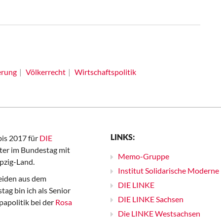
erung
Völkerrecht
Wirtschaftspolitik
LINKS:
bis 2017 für
DIE
er im Bundestag mit
Memo-Gruppe
pzig-Land.
Institut Solidarische Moderne
iden aus dem
DIE LINKE
ag bin ich als Senior
DIE LINKE Sachsen
papolitik bei der
Rosa
Die LINKE Westsachsen