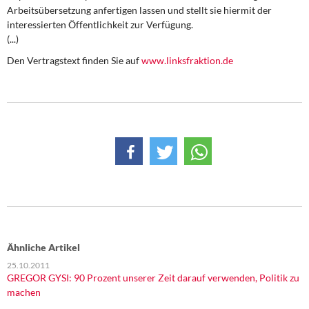
DIE LINKE
Arbeitsüber­setzung anfertigen lassen und stellt sie hiermit der
interessierten Öffentlichkeit zur Verfügung.
Weitere Themen
(...)
Den Vertragstext finden Sie auf
www.linksfraktion.de
Memo-Gruppe
Institut Solidarische Moderne
Rosa-Luxemburg-Stiftung
Über mich
Kontakt
Ähnliche Artikel
25.10.2011
GREGOR GYSI: 90 Prozent unserer Zeit darauf verwenden, Politik zu
machen