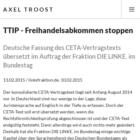
AXEL TROOST
TTIP - Freihandelsabkommen stoppen
Startseite
Deutsche Fassung des CETA-Vertragstexts
übersetzt im Auftrag der Fraktion DIE LINKE. im
Themen
Bundestag
Leitlinien linker Wirtschafts- und Finanzpolitik
13.02.2015 / linksfraktion.de, 10.02.2015
Wirtschaftspolitik
Der konsolidierte CETA-Vertragstext liegt seit Anfang August 2014
vor. In Deutschland sind nur wenige in der Lage, diese
Steuer- und Finanzpolitik
Juristensprache auf Englisch in der Tiefe zu erfassen. Doch der
CETA-Text soll erst übersetzt werden, wenn die
Öffentliche Infrastruktur und Daseinsvorsorge
Rechtsförmlichkeitsprüfung abgeschlossen ist und der CETA-Text
endgültig feststeht. Dann allerdings wird auch nichts mehr geändert.
Eurokrise und Griechenland
Deshalb hat die Fraktion DIE LINKE. im Bundestag einige wichtige
Kapitel über den Sprachendienst des Deutschen Bundestages als