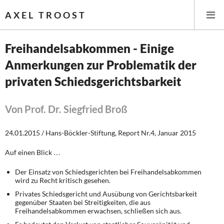
AXEL TROOST
Freihandelsabkommen - Einige
Anmerkungen zur Problematik der
Startseite
privaten Schiedsgerichtsbarkeit
Themen
Von Prof. Dr. Siegfried Broß
Leitlinien linker Wirtschafts- und Finanzpolitik
24.01.2015 / Hans-Böckler-Stiftung, Report Nr.4, Januar 2015
Wirtschaftspolitik
Auf einen Blick …
Steuer- und Finanzpolitik
Der Einsatz von Schiedsgerichten bei Freihandelsabkommen
wird zu Recht kritisch gesehen.
Öffentliche Infrastruktur und Daseinsvorsorge
Privates Schiedsgericht und Ausübung von Gerichtsbarkeit
gegenüber Staaten bei Streitigkeiten, die aus
Eurokrise und Griechenland
Freihandelsabkommen erwachsen, schließen sich aus.