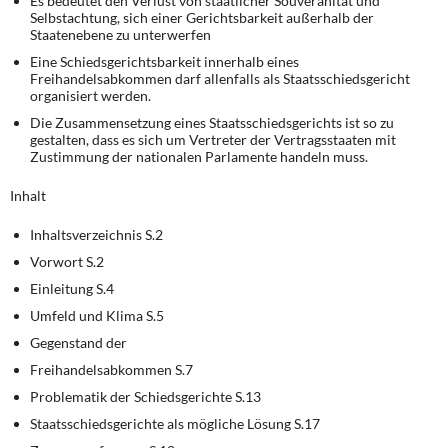
Es bedeutet den Verlust von staatlicher Souveränität und
DIE LINKE
Selbstachtung, sich einer Gerichtsbarkeit außerhalb der
Staatenebene zu unterwerfen
Weitere Themen
Eine Schiedsgerichtsbarkeit innerhalb eines
Freihandelsabkommen darf allenfalls als Staatsschiedsgericht
organisiert werden.
Memo-Gruppe
Die Zusammensetzung eines Staatsschiedsgerichts ist so zu
gestalten, dass es sich um Vertreter der Vertragsstaaten mit
Institut Solidarische Moderne
Zustimmung der nationalen Parlamente handeln muss.
Inhalt
Rosa-Luxemburg-Stiftung
Inhaltsverzeichnis S.2
Über mich
Vorwort S.2
Einleitung S.4
Kontakt
Umfeld und Klima S.5
Gegenstand der
Freihandelsabkommen S.7
Problematik der Schiedsgerichte S.13
Staatsschiedsgerichte als mögliche Lösung S.17